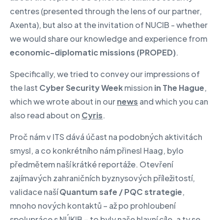
centres (presented through the lens of our partner,
Axenta), but also at the invitation of NUCIB - whether
we would share our knowledge and experience from
economic-diplomatic missions (PROPED)
.
Specifically, we tried to convey our impressions of
the last
Cyber Security Week
mission
in The Hague
,
which we wrote about in our
news
and which you can
also read about on
Cyris
.
Proč nám v ITS dává účast na podobných aktivitách
smysl, a co konkrétního nám přinesl Haag, bylo
předmětem naší krátké reportáže. Otevření
zajímavých zahraničních byznysových příležitostí,
validace naší
Quantum safe / PQC strategie
,
mnoho nových kontaktů – až po prohloubení
spolupráce s NÚKIB – to byly naše hlavní cíle, a ty se