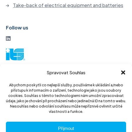
Take-back of electrical equipment and batteries
Follow us
ITS a. s.
Spravovat Souhlas
Vinohradská 184
130 52 Prague3
Abychom poskytli co nejlepší služby, používáme k ukládání a/nebo
přístupu k informacím o zařízení, technologie jako jsou soubory
Czech Republic
cookies. Souhlas s těmito technologiemi nám umožní zpracovávat
údaje, jako je chování při procházení nebo jedinečná ID na tomto webu.
ID: 14889811
Nesouhlas nebo odvolání souhlasu může nepříznivě ovlivnit určité
vlastnosti a funkce.
DIC: CZ14889811
Přijmout