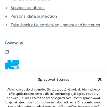
Service conditions
Personal data protection
Take-back of electrical equipment and batteries
Follow us
ITS a. s.
Spravovat Souhlas
Vinohradská 184
130 52 Prague3
Abychom poskytli co nejlepší služby, používáme k ukládání a/nebo
přístupu k informacím o zařízení, technologie jako jsou soubory
Czech Republic
cookies. Souhlas s těmito technologiemi nám umožní zpracovávat
údaje, jako je chování při procházení nebo jedinečná ID na tomto webu.
Nesouhlas nebo odvolání souhlasu může nepříznivě ovlivnit určité