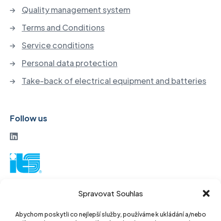
Quality management system
Terms and Conditions
Service conditions
Personal data protection
Take-back of electrical equipment and batteries
Follow us
ITS a. s.
Spravovat Souhlas
Vinohradská 184
130 52 Prague3
Abychom poskytli co nejlepší služby, používáme k ukládání a/nebo