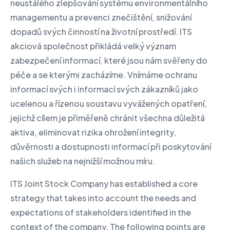
neustálého zlepšování systému environmentálního
managementu a prevenci znečištění, snižování
dopadů svých činností na životní prostředí. ITS
akciová společnost přikládá velký význam
zabezpečení informací, které jsou nám svěřeny do
péče a se kterými zacházíme. Vnímáme ochranu
informací svých i informací svých zákazníků jako
ucelenou a řízenou soustavu vyvážených opatření,
jejichž cílem je přiměřeně chránit všechna důležitá
aktiva, eliminovat rizika ohrožení integrity,
důvěrnosti a dostupnosti informací při poskytování
našich služeb na nejnižší možnou míru.
ITS Joint Stock Company has established a core
strategy that takes into account the needs and
expectations of stakeholders identified in the
context of the company. The following points are