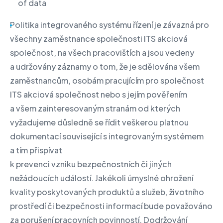
of data
Politika integrovaného systému řízení je závazná pro
všechny zaměstnance společnosti ITS akciová
společnost, na všech pracovištích a jsou vedeny
a udržovány záznamy o tom, že je sdělována všem
zaměstnancům, osobám pracujícím pro společnost
ITS akciová společnost nebo s jejím pověřením
a všem zainteresovaným stranám od kterých
vyžadujeme důsledně se řídit veškerou platnou
dokumentací související s integrovaným systémem
a tím přispívat
k prevenci vzniku bezpečnostních či jiných
nežádoucích událostí. Jakékoli úmyslné ohrožení
kvality poskytovaných produktů a služeb, životního
prostředí či bezpečnosti informací bude považováno
za porušení pracovních povinností. Dodržování