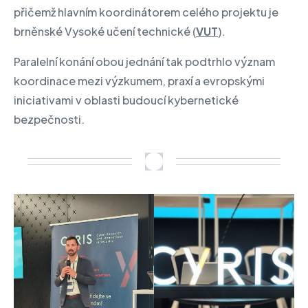
přičemž hlavním koordinátorem celého projektu je
brněnské Vysoké učení technické (
VUT
).
Paralelní konání obou jednání tak podtrhlo význam
koordinace mezi výzkumem, praxí a evropskými
iniciativami v oblasti budoucí kybernetické
bezpečnosti.