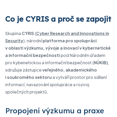
Co je CYRIS a proč se zapojit
Skupina
CYRIS
(
Cyber Research and Innovations in
Security
), národní
platforma pro spolupráci
v oblasti výzkumu, vývoje a inovací v kybernetické
a informační bezpečnosti
pod Národním úřadem
pro kybenetickou a informační bezpečnost (
NÚKIB)
,
sdružuje zástupce
veřejného, akademického
i soukromého sektoru
a vytváří prostor pro sdílení
informací, navazování spolupráce a rozvoj
společných projektů.
Propojení výzkumu a praxe