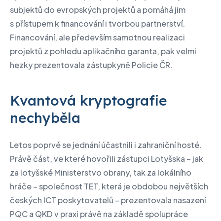
subjektů do evropských projektů a pomáhá jim
s přístupem k financování i tvorbou partnerství.
Financování, ale především samotnou realizaci
projektů z pohledu aplikačního garanta, pak velmi
hezky prezentovala zástupkyně Policie ČR.
Kvantová kryptografie
nechyběla
Letos poprvé se jednání účastnili i zahraniční hosté.
Právě část, ve které hovořili zástupci Lotyšska – jak
za lotyšské Ministerstvo obrany, tak za lokálního
hráče – společnost TET, která je obdobou největších
českých ICT poskytovatelů – prezentovala nasazení
PQC a QKD v praxi právě na základě spolupráce