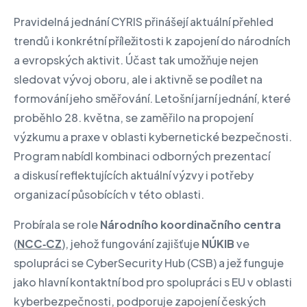
Pravidelná jednání CYRIS přinášejí aktuální přehled
trendů i konkrétní příležitosti k zapojení do národních
a evropských aktivit. Účast tak umožňuje nejen
sledovat vývoj oboru, ale i aktivně se podílet na
formování jeho směřování. Letošní jarní jednání, které
proběhlo 28. května, se zaměřilo na propojení
výzkumu a praxe v oblasti kybernetické bezpečnosti.
Program nabídl kombinaci odborných prezentací
a diskusí reflektujících aktuální výzvy i potřeby
organizací působících v této oblasti.
Probírala se role
Národního koordinačního centra
(
NCC‑CZ
), jehož fungování zajišťuje
NÚKIB
ve
spolupráci se CyberSecurity Hub (CSB) a jež funguje
jako hlavní kontaktní bod pro spolupráci s EU v oblasti
kyberbezpečnosti, podporuje zapojení českých