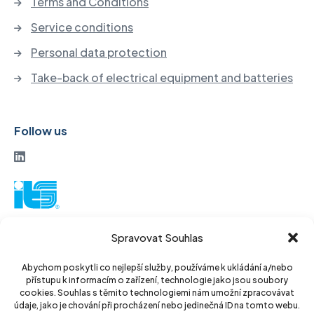
Terms and Conditions
Service conditions
Personal data protection
Take-back of electrical equipment and batteries
Follow us
ITS a. s.
Spravovat Souhlas
Vinohradská 184
130 52 Prague3
Abychom poskytli co nejlepší služby, používáme k ukládání a/nebo
přístupu k informacím o zařízení, technologie jako jsou soubory
Czech Republic
cookies. Souhlas s těmito technologiemi nám umožní zpracovávat
údaje, jako je chování při procházení nebo jedinečná ID na tomto webu.