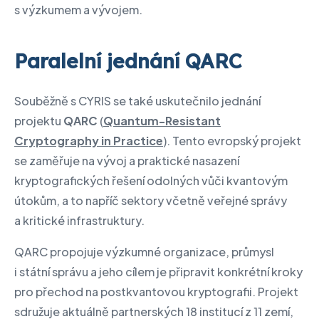
s výzkumem a vývojem.
Paralelní jednání QARC
Souběžně s CYRIS se také uskutečnilo jednání
projektu
QARC
(
Quantum-Resistant
Cryptography in Practice
). Tento evropský projekt
se zaměřuje na vývoj a praktické nasazení
kryptografických řešení odolných vůči kvantovým
útokům, a to napříč sektory včetně veřejné správy
a kritické infrastruktury.
QARC propojuje výzkumné organizace, průmysl
i státní správu a jeho cílem je připravit konkrétní kroky
pro přechod na postkvantovou kryptografii. Projekt
sdružuje aktuálně partnerských 18 institucí z 11 zemí,