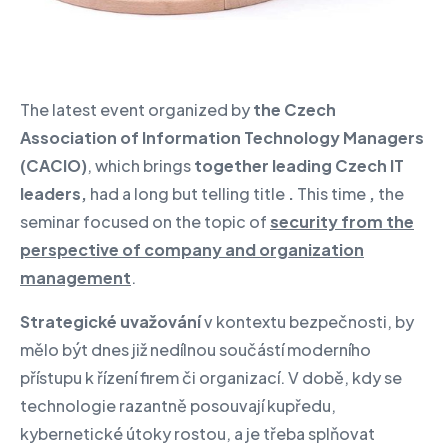
The latest event organized by
the Czech
Association of Information Technology Managers
(CACIO)
, which brings
together leading Czech IT
leaders,
had a long but telling title
.
This time
,
the
seminar focused on the topic of
security from the
perspective of company and organization
management
.
Strategické uvažování
v kontextu bezpečnosti, by
mělo být dnes již nedílnou součástí moderního
přístupu k řízení firem či organizací. V době, kdy se
technologie razantně posouvají kupředu,
kybernetické útoky rostou, a je třeba splňovat