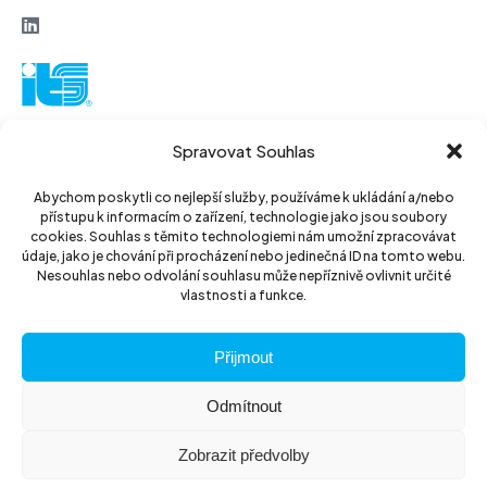
ITS a. s.
Spravovat Souhlas
Vinohradská 184
130 52 Prague3
Abychom poskytli co nejlepší služby, používáme k ukládání a/nebo
přístupu k informacím o zařízení, technologie jako jsou soubory
Czech Republic
cookies. Souhlas s těmito technologiemi nám umožní zpracovávat
údaje, jako je chování při procházení nebo jedinečná ID na tomto webu.
ID: 14889811
Nesouhlas nebo odvolání souhlasu může nepříznivě ovlivnit určité
vlastnosti a funkce.
DIC: CZ14889811
Přijmout
Odmítnout
Zobrazit předvolby
© 2026 ITS akciová společnost