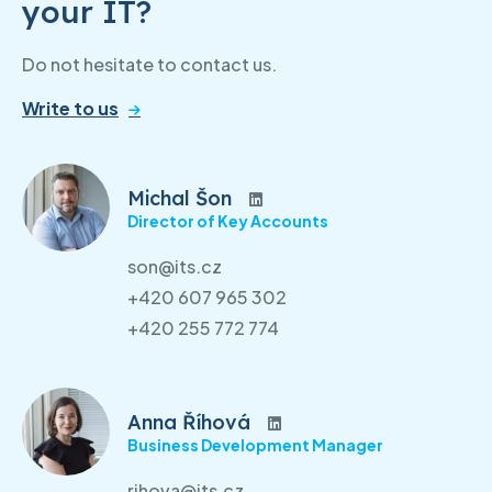
your IT?
Do not hesitate to contact us.
Write to us
Michal Šon
Director of Key Accounts
son@its.cz
+420 607 965 302
+420 255 772 774
Anna Říhová
Business Development Manager
rihova@its.cz