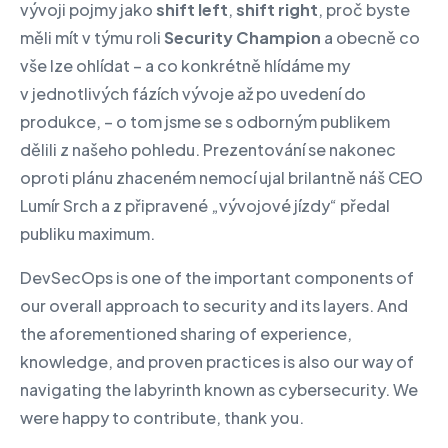
vývoji pojmy jako
shift left
,
shift right
, proč byste
měli mít v týmu roli
Security Champion
a obecně co
vše lze ohlídat – a co konkrétně hlídáme my
v jednotlivých fázích vývoje až po uvedení do
produkce, – o tom jsme se s odborným publikem
dělili z našeho pohledu. Prezentování se nakonec
oproti plánu zhaceném nemocí ujal brilantně náš CEO
Lumír Srch a z připravené „vývojové jízdy“ předal
publiku maximum.
DevSecOps is one of the important components of
our overall approach to security and its layers. And
the aforementioned sharing of experience,
knowledge, and proven practices is also our way of
navigating the labyrinth known as cybersecurity. We
were happy to contribute, thank you.