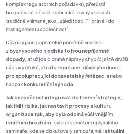
komplex regulatorních požadavků, přerůstá
bezpečnost z čistě technické roviny a oblasti
tradičně vnímané jako „záležitosti IT“ právě i do
managementu společností.
Důvody jsou popsatelné poměrně snadno –
z
byznysového hlediska to jsou nepříjemné
dopady,
ať už jde o drahé nápravy chyb či ještě dražší
nápravy útoků,
ztrátu reputace
,
důvěryhodnost
pro spolupracující dodavatelský řetězec
, a nebo
naopak
konkurenční výhoda
.
Jak bezpečnost integrovat do firemní strategie,
jak řídit rizika, jak nastavit procesy a kulturu
organizace tak, aby byla odolná vůči vnějším
i vnitřním hrozbám
, bylo předmětem uplynulého
semináře, kde se diskutovaly samozřejmě i
aktuální