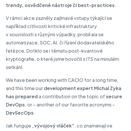
trendy, osvědčené nástroje či best-practices
.
V rámci akce zazněly zajímavé vstupy týkající se
například citlivosti kritické infrastruktury
v souvislosti s různými výpadky, probírala se
automatizace, SOC, AI, či řízení dodavatelského
řetězce. Dotklo se i tématu post-kvantové
kryptografie, o které jsme hovořili s ITS na minulém
setkání.
We have been working with CACIO for a long time,
and this time our
development expert Michal Zyka
has prepared
a contribution on the topic of
secure
DevOps
, or – another of our favorite acronyms –
DevSecOps
.
Jak funguje „
vývojový vláček“
, co znamenají ve