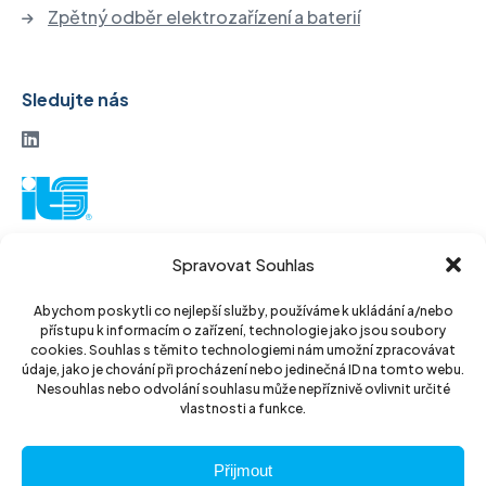
Zpětný odběr elektrozařízení a baterií
Sledujte nás
ITS akciová společnost
Spravovat Souhlas
Vinohradská 184
130 52 Praha3
Abychom poskytli co nejlepší služby, používáme k ukládání a/nebo
přístupu k informacím o zařízení, technologie jako jsou soubory
Czech Republic
cookies. Souhlas s těmito technologiemi nám umožní zpracovávat
údaje, jako je chování při procházení nebo jedinečná ID na tomto webu.
IČ: 14889811
Nesouhlas nebo odvolání souhlasu může nepříznivě ovlivnit určité
vlastnosti a funkce.
DIČ: CZ14889811
Přijmout