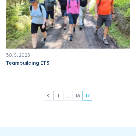
30. 5. 2023
Teambuilding ITS
Stránkování
1
…
16
17
Page
Page
Page
příspěvků