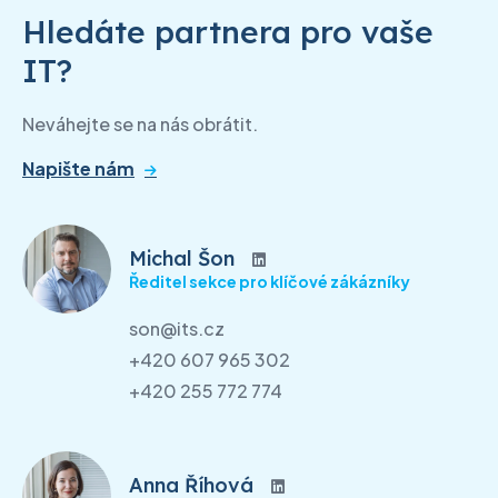
Hledáte partnera pro vaše
IT?
Neváhejte se na nás obrátit.
Napište nám
Michal Šon
Ředitel sekce pro klíčové zákázníky
son@its.cz
+420 607 965 302
+420 255 772 774
Anna Říhová