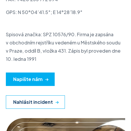
GPS: N 50°04’41.5″; E 14°28’18.9″
Spisová značka: SPZ 10576/90. Firma je zapsána
v obchodním rejstříku vedeném u Městského soudu
v Praze, oddíl B, vložka 431. Zápis byl proveden dne
10. ledna 1991
Napište nám
Nahlásit incident