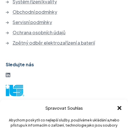
Systém řízení kvality
Obchodní podmínky
Servisní podmínky
Ochrana osobních údajů
Zpětný odběr elektrozařízení a baterií
Sledujte nás
ITS akciová společnost
Spravovat Souhlas
Vinohradská 184
130 52 Praha3
Abychom poskytli co nejlepší služby, používáme k ukládání a/nebo
přístupu k informacím o zařízení, technologie jako jsou soubory