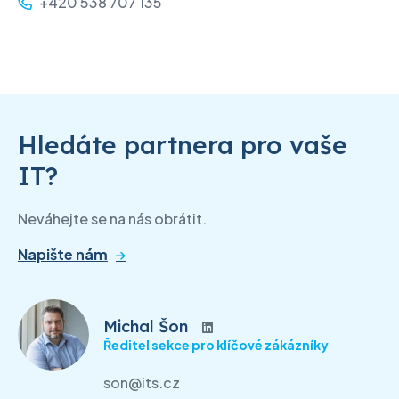
+420 538 707 135
Hledáte partnera pro vaše
IT?
Neváhejte se na nás obrátit.
Napište nám
Michal Šon
Ředitel sekce pro klíčové zákázníky
son@its.cz