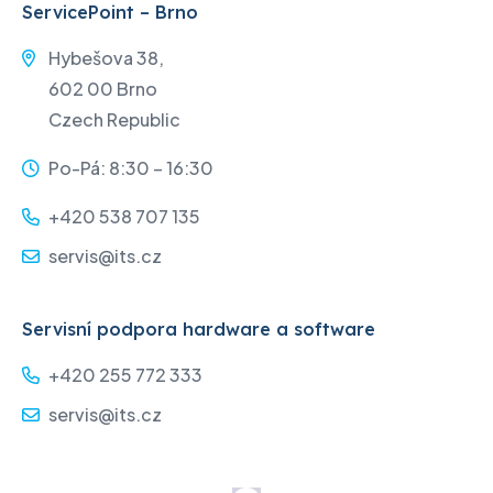
ServicePoint – Brno
Hybešova 38,
602 00 Brno
Czech Republic
Po-Pá: 8:30 – 16:30
+420 538 707 135
servis@its.cz
Servisní podpora hardware a software
+420 255 772 333
servis@its.cz