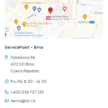
ServicePoint – Brno
Hybešova 38,
602 00 Brno
Czech Republic
Po-Pá: 8:30 – 16:30
+420 538 707 135
servis@its.cz