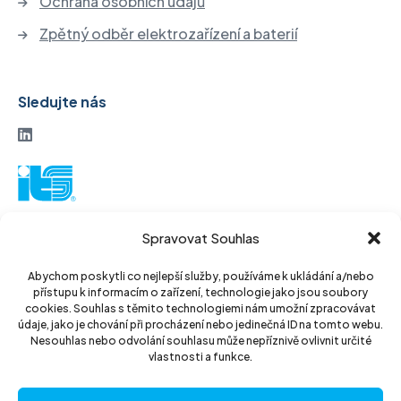
Ochrana osobních údajů
Zpětný odběr elektrozařízení a baterií
Sledujte nás
ITS akciová společnost
Spravovat Souhlas
Vinohradská 184
130 52 Praha3
Abychom poskytli co nejlepší služby, používáme k ukládání a/nebo
přístupu k informacím o zařízení, technologie jako jsou soubory
Czech Republic
cookies. Souhlas s těmito technologiemi nám umožní zpracovávat
údaje, jako je chování při procházení nebo jedinečná ID na tomto webu.
IČ: 14889811
Nesouhlas nebo odvolání souhlasu může nepříznivě ovlivnit určité
vlastnosti a funkce.
DIČ: CZ14889811