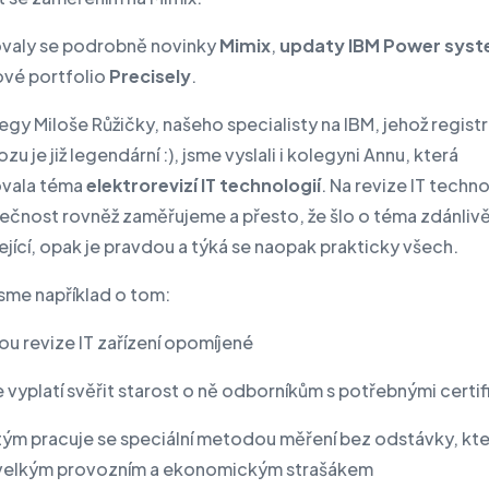
valy se podrobně novinky
Mimix
,
updaty IBM Power sys
vé portfolio
Precisely
.
gy Miloše Růžičky, našeho specialisty na IBM, jehož registr
zu je již legendární :), jsme vyslali i kolegyni Annu, která
ovala téma
elektrorevizí IT technologií
. Na revize IT techno
lečnost rovněž zaměřujeme a přesto, že šlo o téma zdánliv
jící, opak je pravdou a týká se naopak prakticky všech.
jsme například o tom:
ou revize IT zařízení opomíjené
 vyplatí svěřit starost o ně odborníkům s potřebnými certi
 tým pracuje se speciální metodou měření bez odstávky, kte
velkým provozním a ekonomickým strašákem