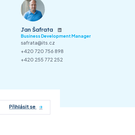
Jan Šafrata
Business Development Manager
safrata@its.cz
+420 720 756 898
+420 255 772 252
Přihlásit se