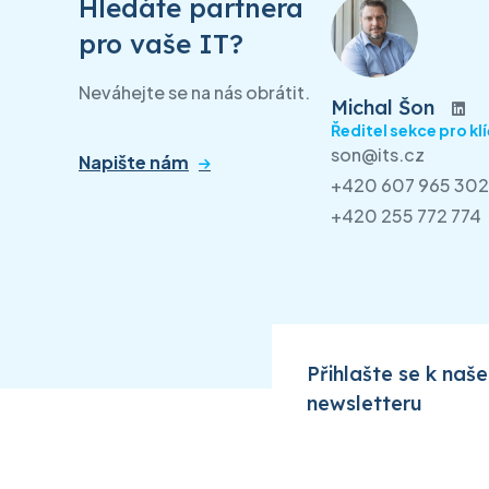
Hledáte partnera
pro vaše IT?
Neváhejte se na nás obrátit.
Michal Šon
Ředitel sekce pro kl
son@its.cz
Napište nám
+420 607 965 302
+420 255 772 774
Přihlašte se k naš
newsletteru