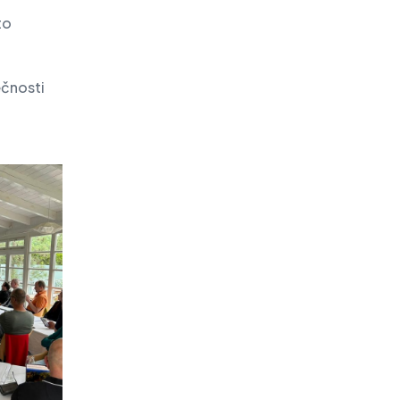
to
ečnosti