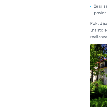
že si l
povinn
Pokud j
„na stole
realizov