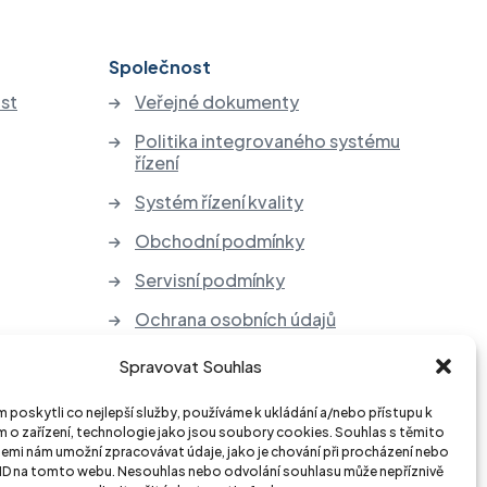
Společnost
st
Veřejné dokumenty
Politika integrovaného systému
řízení
Systém řízení kvality
Obchodní podmínky
Servisní podmínky
Ochrana osobních údajů
Zpětný odběr elektrozařízení a
Spravovat Souhlas
baterií
poskytli co nejlepší služby, používáme k ukládání a/nebo přístupu k
 o zařízení, technologie jako jsou soubory cookies. Souhlas s těmito
emi nám umožní zpracovávat údaje, jako je chování při procházení nebo
 ID na tomto webu. Nesouhlas nebo odvolání souhlasu může nepříznivě