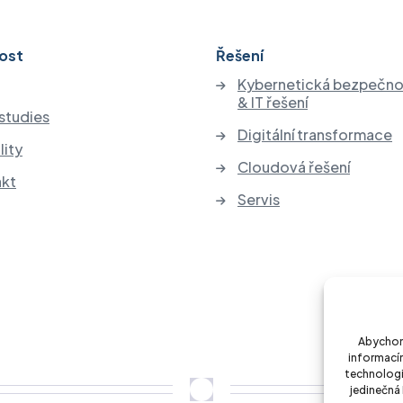
ost
Řešení
Kybernetická bezpečno
& IT řešení
studies
Digitální transformace
lity
Cloudová řešení
akt
Servis
Abychom 
informacím
technologi
jedinečná