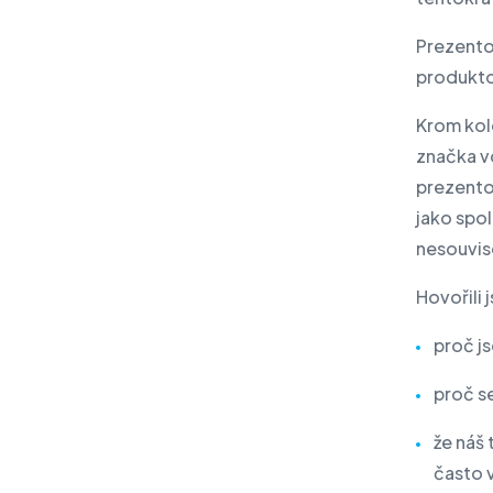
Produkty IBM
Prezento
Audit IT a kybernetické
produkto
bezpečnosti
Aktuality
Krom kole
značka vo
Eventy
prezent
Napište nám
jako spo
nesouvise
Hovořili 
proč js
proč se
že náš
často 