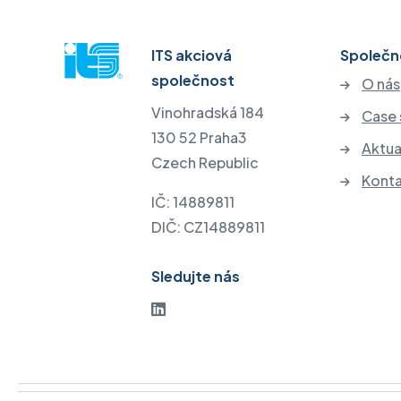
ITS akciová
Společn
společnost
O nás
Vinohradská 184
Case 
130 52 Praha3
Aktua
Czech Republic
Kont
IČ: 14889811
DIČ: CZ14889811
Sledujte nás