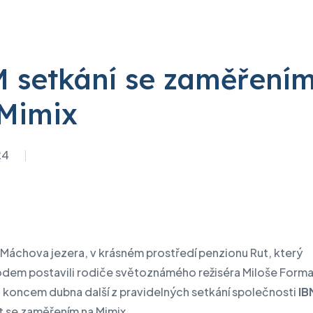
 setkání se zaměření
ká bezpečnost
Digitální
IBM
transformace
 Apple
Servis IBM pro datová ce
Mimix
IBM
dTASK
í stavu záruky
Lenovo PC
eBDX
ní stavu zakázky
24
Lenovo pro Datová
D-Tube
amy prodloužené podpory
jSPEC
dy
ura a IT řešení
 Máchova jezera, v krásném prostředí penzionu Rut, který
vize datových center
em postavili rodiče světoznámého režiséra Miloše Forma
 datových center
 koncem dubna další z pravidelných setkání společnosti
IB
t se zaměřením na Mimix.