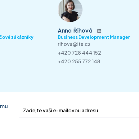
Anna Říhová
íčové zákázníky
Business Development Manager
rihova@its.cz
+420 728 444 152
+420 255 772 148
emu