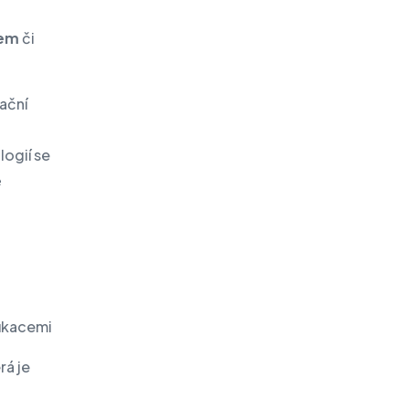
tem
či
ační
logií se
ě
fikacemi
rá je