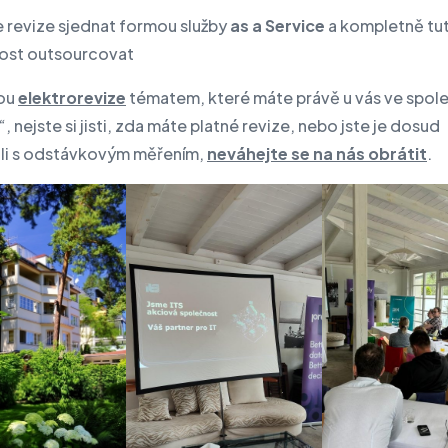
ze revize sjednat formou služby
as a Service
a kompletně tu
ost outsourcovat
sou
elektrorevize
tématem, které máte právě u vás ve spol
“, nejste si jisti, zda máte platné revize, nebo jste je dosud
ali s odstávkovým měřením,
neváhejte se na nás obrátit
.