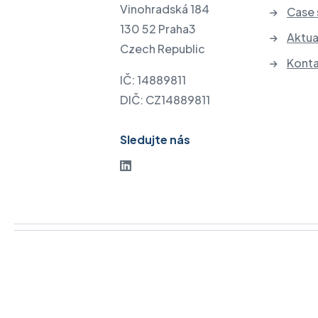
Vinohradská 184
Case 
130 52 Praha3
Aktua
Czech Republic
Kont
IČ: 14889811
DIČ: CZ14889811
Sledujte nás