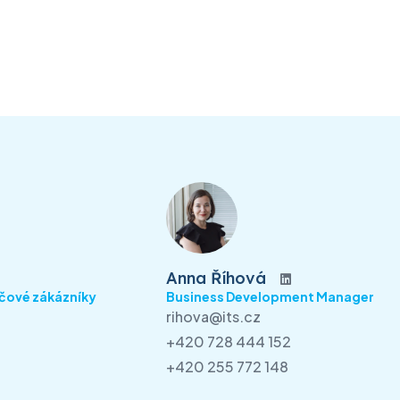
Anna Říhová
íčové zákázníky
Business Development Manager
rihova@its.cz
+420 728 444 152
+420 255 772 148