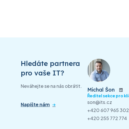
Hledáte partnera
pro vaše IT?
Neváhejte se na nás obrátit.
Michal Šon
Ředitel sekce pro kl
son@its.cz
Napište nám
+420 607 965 302
+420 255 772 774