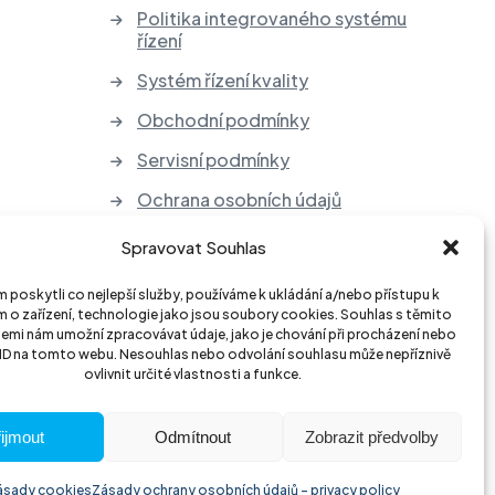
Politika integrovaného systému
řízení
Systém řízení kvality
Obchodní podmínky
Servisní podmínky
Ochrana osobních údajů
Zpětný odběr elektrozařízení a
Spravovat Souhlas
baterií
poskytli co nejlepší služby, používáme k ukládání a/nebo přístupu k
 o zařízení, technologie jako jsou soubory cookies. Souhlas s těmito
emi nám umožní zpracovávat údaje, jako je chování při procházení nebo
 ID na tomto webu. Nesouhlas nebo odvolání souhlasu může nepříznivě
ovlivnit určité vlastnosti a funkce.
ijmout
Odmítnout
Zobrazit předvolby
ásady cookies
Zásady ochrany osobních údajů – privacy policy