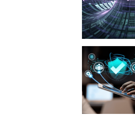
Produkty IBM
Audit IT a kybernetické
bezpečnosti
Aktuality
Eventy
Napište nám