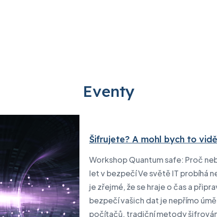
ká bezpečnost
Digitální
IBM
transformace
 Apple
Servis IBM pro datová ce
IBM
dTASK
Eventy
í stavu záruky
Lenovo PC
eBDX
ní stavu zakázky
Lenovo pro Datová
D-Tube
amy prodloužené podpory
jSPEC
Šifrujete? A mohl bych to vid
dy
Workshop Quantum safe: Proč neb
ura a IT řešení
let v bezpečí Ve světě IT probíhá n
vize datových center
je zřejmé, že se hraje o čas a při
bezpečí vašich dat je nepřímo úmě
 datových center
počítačů, tradiční metody šifrování