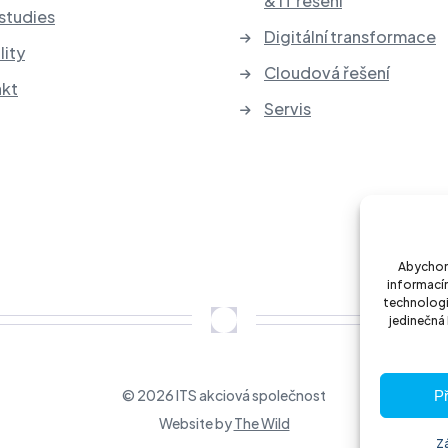
& IT řešení
studies
Digitální transformace
lity
Cloudová řešení
akt
Servis
Abychom 
informacím
technologi
jedinečná
© 2026 ITS akciová společnost
Př
Website by
The Wild
Z