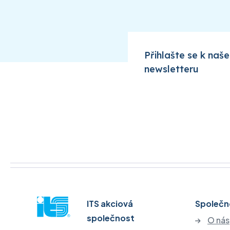
Přihlašte se k naš
newsletteru
ITS akciová
Společn
společnost
O nás