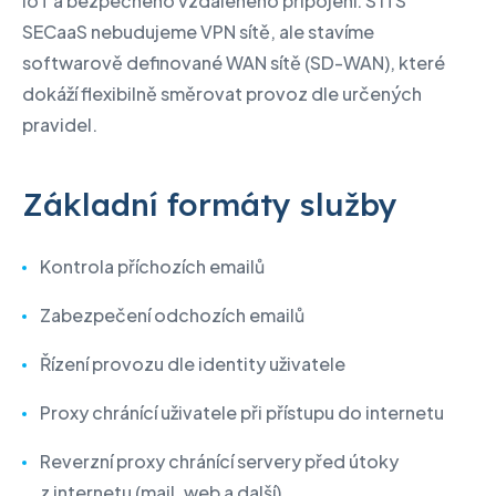
IoT a bezpečného vzdáleného připojení. S ITS
SECaaS nebudujeme VPN sítě, ale stavíme
softwarově definované WAN sítě (SD-WAN), které
dokáží flexibilně směrovat provoz dle určených
pravidel.
Základní formáty služby
Kontrola příchozích emailů
Zabezpečení odchozích emailů
Řízení provozu dle identity uživatele
Proxy chránící uživatele při přístupu do internetu
Reverzní proxy chránící servery před útoky
z internetu (mail, web a další)