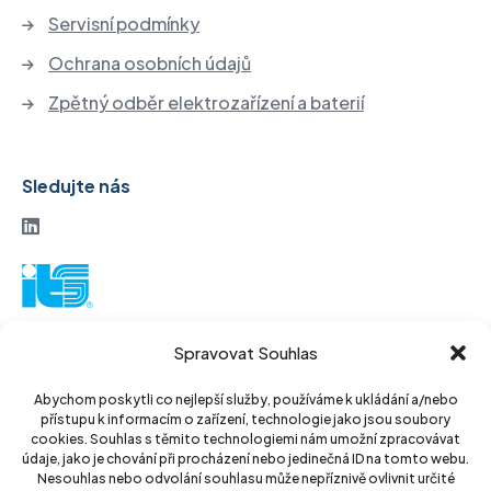
Servisní podmínky
Ochrana osobních údajů
Zpětný odběr elektrozařízení a baterií
Sledujte nás
ITS akciová společnost
Spravovat Souhlas
Vinohradská 184
130 52 Praha3
Abychom poskytli co nejlepší služby, používáme k ukládání a/nebo
přístupu k informacím o zařízení, technologie jako jsou soubory
Czech Republic
cookies. Souhlas s těmito technologiemi nám umožní zpracovávat
údaje, jako je chování při procházení nebo jedinečná ID na tomto webu.
IČ: 14889811
Nesouhlas nebo odvolání souhlasu může nepříznivě ovlivnit určité