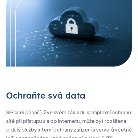
Ochraňte svá data
SECaaS přináší již ve svém základu komplexní ochranu
sítě při přístupu z a do internetu, může být rozšířena
o další služby interní ochrany zařízení a serverů včetně