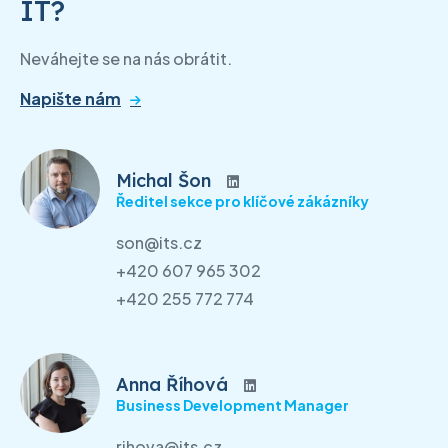
IT?
Neváhejte se na nás obrátit.
Napište nám
Michal Šon
Ředitel sekce pro klíčové zákázníky
son@its.cz
+420 607 965 302
+420 255 772 774
Anna Říhová
Business Development Manager
rihova@its.cz