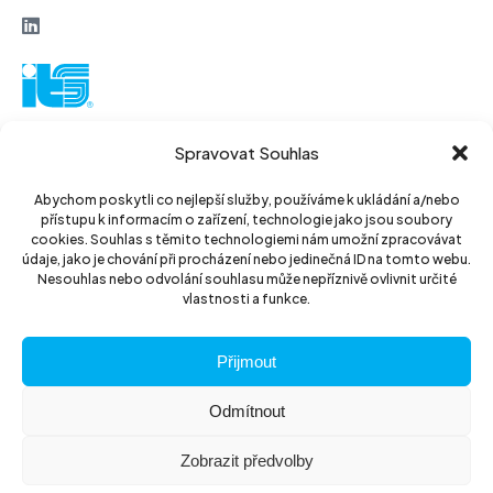
ITS akciová společnost
Spravovat Souhlas
Vinohradská 184
130 52 Praha3
Abychom poskytli co nejlepší služby, používáme k ukládání a/nebo
přístupu k informacím o zařízení, technologie jako jsou soubory
Czech Republic
cookies. Souhlas s těmito technologiemi nám umožní zpracovávat
údaje, jako je chování při procházení nebo jedinečná ID na tomto webu.
IČ: 14889811
Nesouhlas nebo odvolání souhlasu může nepříznivě ovlivnit určité
vlastnosti a funkce.
DIČ: CZ14889811
Přijmout
Odmítnout
Zobrazit předvolby
© 2026 ITS akciová společnost