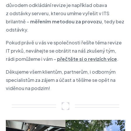
důvodem odkládání revize je například obava
z odstávky serveru, kterou umíme vyřešit v ITS
brilantně –
měřením metodou za provozu
, tedy bez
odstávky.
Pokud právě u vás ve společnosti řešíte téma revize
IT prvků, neváhejte se obrátit na náš zkušený tým,
rádi pomůžeme i vám –
přečtěte si o revizích více
.
Děkujeme všem klientům, partnerům, i odborným
specialistům za zájem a účast a těšíme se opět na
viděnou na podzim!