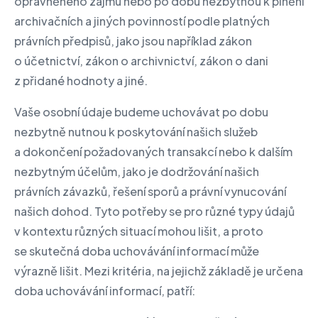
oprávněného zájmu nebo po dobu nezbytnou k plnění
archivačních a jiných povinností podle platných
právních předpisů, jako jsou například zákon
o účetnictví, zákon o archivnictví, zákon o dani
z přidané hodnoty a jiné.
Vaše osobní údaje budeme uchovávat po dobu
nezbytně nutnou k poskytování našich služeb
a dokončení požadovaných transakcí nebo k dalším
nezbytným účelům, jako je dodržování našich
právních závazků, řešení sporů a právní vynucování
našich dohod. Tyto potřeby se pro různé typy údajů
v kontextu různých situací mohou lišit, a proto
se skutečná doba uchovávání informací může
výrazně lišit. Mezi kritéria, na jejichž základě je určena
doba uchovávání informací, patří: