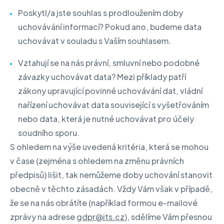
Poskytl/a jste souhlas s prodloužením doby
uchovávání informací? Pokud ano, budeme data
uchovávat v souladu s Vaším souhlasem.
Vztahují se na nás právní, smluvní nebo podobné
závazky uchovávat data? Mezi příklady patří
zákony upravující povinné uchovávání dat, vládní
nařízení uchovávat data související s vyšetřováním
nebo data, která je nutné uchovávat pro účely
soudního sporu.
S ohledem na výše uvedená kritéria, která se mohou
v čase (zejména s ohledem na změnu právních
předpisů) lišit, tak nemůžeme doby uchování stanovit
obecně v těchto zásadách. Vždy Vám však v případě,
že se na nás obrátíte (například formou e-mailové
zprávy na adrese
gdpr@its.cz
), sdělíme Vám přesnou