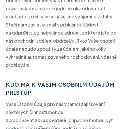
obchodních sdělení však není naším smluvním
požadavkem a můžete jej kdykoliv odmítnout
a nebude to mít vliv na naše jiné vzájemné vztahy.
Stačí nám zaslat e-mail s příslušnou žádostí
na
gdpr@its.cz
nebo jinou adresu, ze které jste od
nás obchodní sdělení obdržel/a. Tyto Vaše osobní
údaje nebudou použity za účelem jakéhokoliv
výhradně automatizovaného rozhodování, včetně
profilování.
KDO MÁ K VAŠIM OSOBNÍM ÚDAJŮM
PŘÍSTUP
Vaše Osobní údaje pro nás v rámci zajišťování
některých činností mohou
zpracovávat
zpracovatelé
, případně mohou být
poskytovány
příjemcům
; jedná se zejména