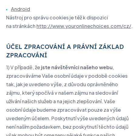
Android
Nástroj pro správu cookies je též k dispozici
na stránkách
http://www.youronlinechoices.com/cz/
.
ÚČEL ZPRACOVÁNÍ A PRÁVNÍ ZÁKLAD
ZPRACOVÁNÍ
1) V případě, že
jste návštěvníci našeho webu
,
zpracováváme Vaše osobní údaje v podobě cookies
tak, jak je uvedeno výše, z důvodu oprávněného
zájmu, který spočívá v našem zájmu na sledování
užívání našich služeb a na jejich zlepšování. Vaše
osobní údaje budeme zpracovávat pouze za výše
uvedeným účelem. Poskytnutí výše uvedených údajů
není naším požadavkem, bez poskytnutí těchto údajů
však mohou být omezeny nějaké funkce našich