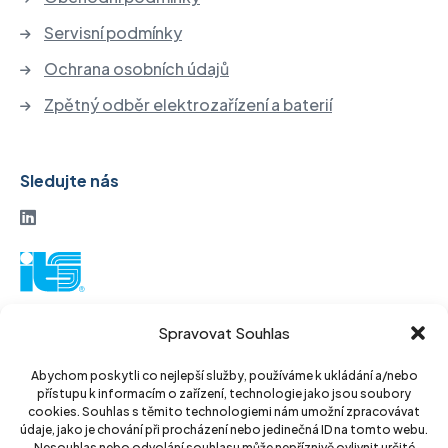
Servisní podmínky
Ochrana osobních údajů
Zpětný odběr elektrozařízení a baterií
Sledujte nás
ITS akciová společnost
Spravovat Souhlas
Vinohradská 184
130 52 Praha3
Abychom poskytli co nejlepší služby, používáme k ukládání a/nebo
přístupu k informacím o zařízení, technologie jako jsou soubory
Czech Republic
cookies. Souhlas s těmito technologiemi nám umožní zpracovávat
údaje, jako je chování při procházení nebo jedinečná ID na tomto webu.
Nesouhlas nebo odvolání souhlasu může nepříznivě ovlivnit určité