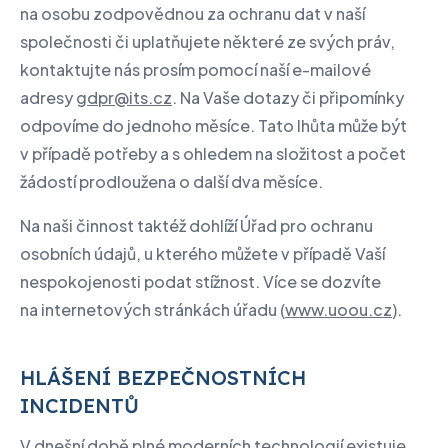
na osobu zodpovědnou za ochranu dat v naší
společnosti či uplatňujete některé ze svých práv,
kontaktujte nás prosím pomocí naší e-mailové
adresy
gdpr@its.cz
. Na Vaše dotazy či připomínky
odpovíme do jednoho měsíce. Tato lhůta může být
v případě potřeby a s ohledem na složitost a počet
žádostí prodloužena o další dva měsíce.
Na naši činnost taktéž dohlíží Úřad pro ochranu
osobních údajů, u kterého můžete v případě Vaší
nespokojenosti podat stížnost. Více se dozvíte
na internetových stránkách úřadu (
www.uoou.cz
).
HLÁŠENÍ BEZPEČNOSTNÍCH
INCIDENTŮ
V dnešní době plné moderních technologií existuje