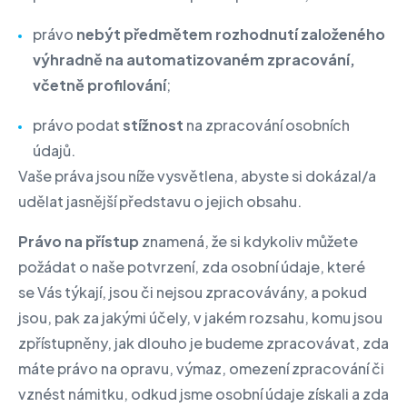
právo
nebýt předmětem rozhodnutí založeného
výhradně na automatizovaném zpracování,
včetně profilování
;
právo podat
stížnost
na zpracování osobních
údajů.
Vaše práva jsou níže vysvětlena, abyste si dokázal/a
udělat jasnější představu o jejich obsahu.
Právo na přístup
znamená, že si kdykoliv můžete
požádat o naše potvrzení, zda osobní údaje, které
se Vás týkají, jsou či nejsou zpracovávány, a pokud
jsou, pak za jakými účely, v jakém rozsahu, komu jsou
zpřístupněny, jak dlouho je budeme zpracovávat, zda
máte právo na opravu, výmaz, omezení zpracování či
vznést námitku, odkud jsme osobní údaje získali a zda