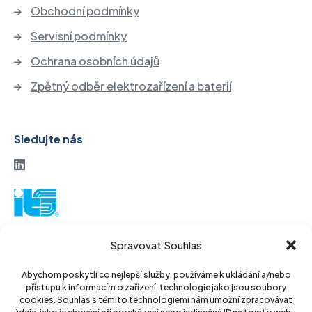
Obchodní podmínky
Servisní podmínky
Ochrana osobních údajů
Zpětný odběr elektrozařízení a baterií
Sledujte nás
ITS akciová společnost
Spravovat Souhlas
Vinohradská 184
130 52 Praha3
Abychom poskytli co nejlepší služby, používáme k ukládání a/nebo
přístupu k informacím o zařízení, technologie jako jsou soubory
Czech Republic
cookies. Souhlas s těmito technologiemi nám umožní zpracovávat