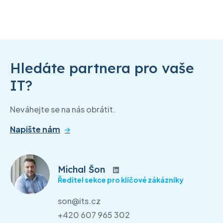
Hledáte partnera pro vaše
IT?
Neváhejte se na nás obrátit.
Napište nám
Michal Šon
Ředitel sekce pro klíčové zákázníky
son@its.cz
+420 607 965 302