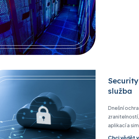
Security
služba
Dnešní ochra
zranitelností
aplikací a s
Chci vědět v