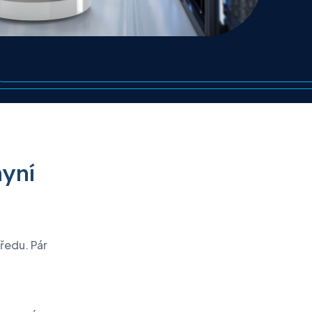
Service point – Brno
nyní
ředu. Pár