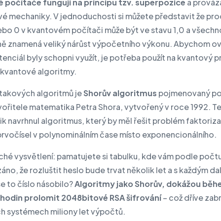
 počítače fungují na principu tzv.
superpozice
a prováz
vé mechaniky. V jednoduchosti si můžete představit že pr
nebo 0 v kvantovém počítači může být ve stavu 1,0 a všechn
ě znamená veliký nárůst výpočetního výkonu. Abychom o
enciál byly schopni využít, je potřeba použít na kvantový 
 kvantové algoritmy.
 takových algoritmů je
Shorův algoritmus
pojmenovaný po
vořitele matematika Petra Shora, vytvořený v roce 1992. T
k navrhnul algoritmus, který by měl řešit problém faktoriz
prvočísel v polynominálním čase místo exponencionálního.
hé vysvětlení: pamatujete si tabulku, kde vám podle počt
áno, že rozluštit heslo bude trvat několik let a s každým da
e to číslo násobilo?
Algoritmy jako Shorův, dokážou bě
 hodin prolomit 2048bitové RSA šifrování
– což dříve zab
ch systémech miliony let výpočtů.