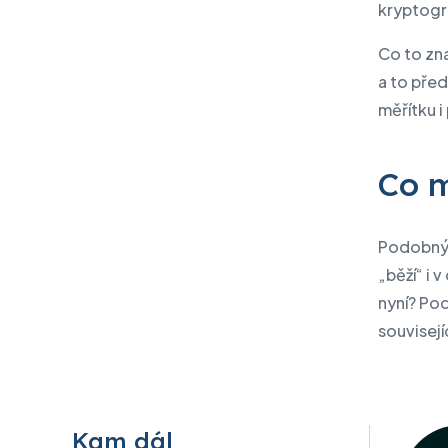
kryptogr
Co to zn
a to předs
měřítku i
Co m
Podobný 
„běží“ i 
nyní? Pod
souvisejí
Kam dál