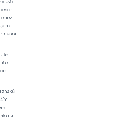
anosti
ocesor
o mezi.
všem
procesor
dle
ento
ace
u znaků
lším
hem
ralo na