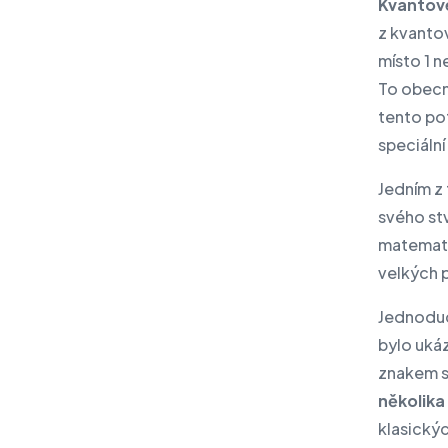
Kvantové
z kvanto
místo 1 
To obecn
tento pot
speciální
Jedním z
svého st
matemati
velkých 
Jednoduc
bylo ukáz
znakem s
několika
klasický