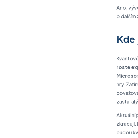
Ano, vývo
o dalším 
Kde 
Kvantové 
roste ex
Microso
hry. Zat
považová
zastaralý
Aktuální 
zkracují,
budou kv