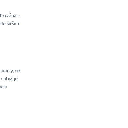
frována –
ale širším
acity, se
abízí již
alší