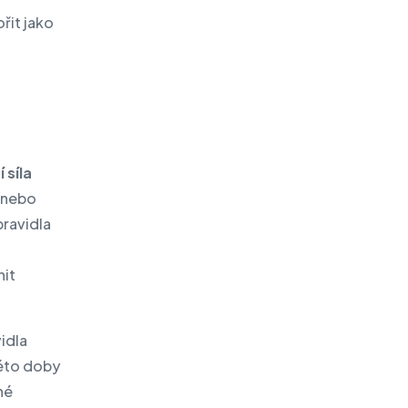
řit jako
 síla
nebo
pravidla
nit
idla
této doby
né