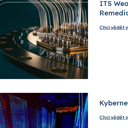
ITS Wea
Remedia
Chci vědět v
Kyberne
Chci vědět v