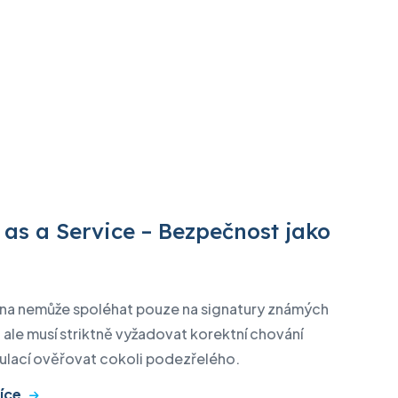
 as a Service – Bezpečnost jako
na nemůže spoléhat pouze na signatury známých
, ale musí striktně vyžadovat korektní chování
imulací ověřovat cokoli podezřelého.
íce