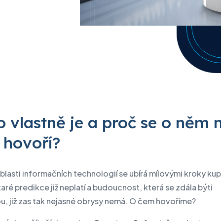
vize datových center
 datových center
o vlastně je a proč se o něm 
k hovoří?
blasti informačních technologií se ubírá mílovými kroky kup
aré predikce již neplatí a budoucnost, která se zdála býti
u, již zas tak nejasné obrysy nemá. O čem hovoříme?