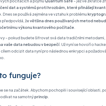
vých počítačích a pojmu
Quantum Safe
– jež ve zkratce 
ení dat a systémů proti hrozbám, které přinášejí kvan
e
. Dnes se používá zejména ve vztahu k problému
kryptogra
se předpovídá, že
většina dnes používaných metod nebud
početnímu výkonu kvantového počítače
.
lovy – pokud budete šifrovat svá data tradičními metodami,
a vaše data nebudou v bezpečí
. Už nyní se hovoří o hack
 cílem odcizit data nyní pro následnou enkrypci a požadová
ho.
to funguje?
e se na začátek. Abychom pochopili i související oblasti, 
podívat na samotný
princip
.