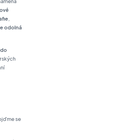
znamená
tové
fie
,
e odolná
do
erských
ní
pojďme se