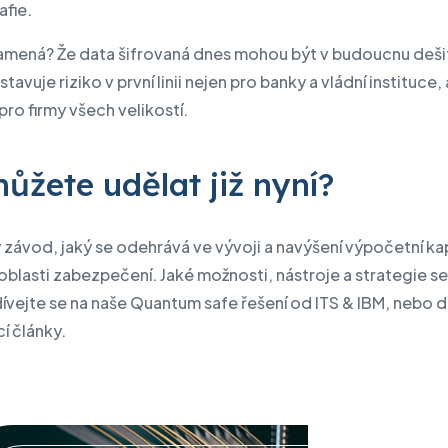
afie.
amená? Že data šifrovaná dnes mohou být v budoucnu deši
tavuje riziko v první linii nejen pro banky a vládní instituce, 
 pro firmy všech velikostí.
ůžete udělat již nyní?
závod, jaký se odehrává ve vývoji a navýšení výpočetní kap
v oblasti zabezpečení. Jaké možnosti, nástroje a strategie se n
ívejte se na naše Quantum safe řešení od ITS & IBM, nebo d
cí články.