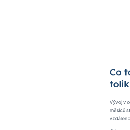
Elektrore
Software
Stěhování
Produkty Lenovo PC
Produkty IBM
Audit IT a kybernetické
bezpečnosti
Aktuality
Eventy
Co t
Napište nám
toli
Vývoj v o
měsíců st
vzdáleno