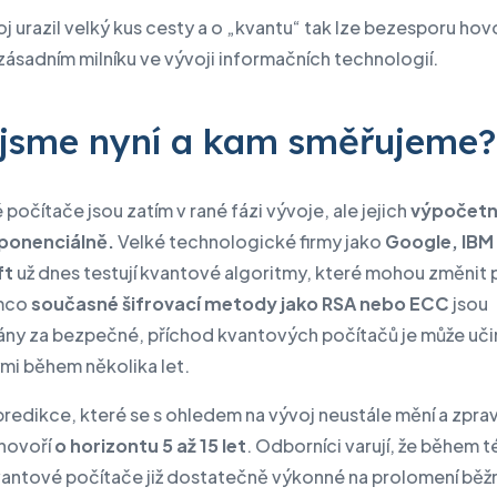
j urazil velký kus cesty a o „kvantu“ tak lze bezesporu hovo
zásadním milníku ve vývoji informačních technologií.
jsme nyní a kam směřujeme?
počítače jsou zatím v rané fázi vývoje, ale jejich
výpočetní
ponenciálně.
Velké technologické firmy jako
Google, IBM
ft
už dnes testují kvantové algoritmy, které mohou změnit 
ímco
současné šifrovací metody jako RSA nebo ECC
jsou
ny za bezpečné, příchod kvantových počítačů je může uči
mi během několika let.
predikce, které se s ohledem na vývoj neustále mění a zprav
 hovoří
o horizontu 5 až 15 let
. Odborníci varují, že během 
antové počítače již dostatečně výkonné na prolomení běž