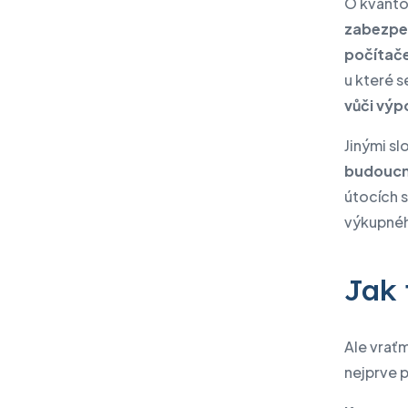
O kvanto
zabezpeč
počítač
u které 
vůči vý
Jinými s
budoucn
útocích s
výkupné
Jak 
Ale vraťm
nejprve 