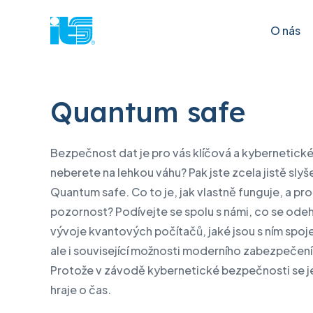
O nás
Quantum safe
S čím
Lenovo
Kybernetic
Apple
můžeme pomoci?
& IT řešení
Bezpečnost dat je pro vás klíčová a kybernetick
Servis Lenovo Think
Servis
neberete na lehkou váhu? Pak jste zcela jistě slyše
Kybernetická bezpečnost
Produkty 
Servis Lenovo pro datová centra
Ověřen
Quantum safe. Co to je, jak vlastně funguje, a p
Quantum safe
Produkty 
pozornost? Podívejte se spolu s námi, co se odeh
Ověření stavu záruky
Ověře
vývoje kvantových počítačů, jaké jsou s ním spoj
Postkvantová kryptografie
Produkty 
Ověření stavu zakázky
Progr
ale i související možnosti moderního zabezpečení 
centra
IT infrastruktura
Návo
Protože v závodě kybernetické bezpečnosti se
Software
Datová centra
hraje o čas.
Infrastrukt
Cloudová řešení