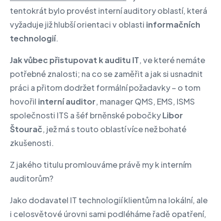
tentokrát bylo provést interní auditory oblastí, která
vyžaduje již hlubší orientaci v oblasti
informačních
technologií
.
Jak vůbec přistupovat k auditu IT
, ve které nemáte
potřebné znalosti; na co se zaměřit a jak si usnadnit
práci a přitom dodržet formální požadavky – o tom
hovořil
interní auditor
, manager QMS, EMS, ISMS
společnosti ITS a šéf brněnské pobočky
Libor
Štourač
, jež má s touto oblastí více než bohaté
zkušenosti.
Z jakého titulu promlouváme právě my k interním
auditorům?
Jako dodavatel IT technologií klientům na lokální, ale
i celosvětové úrovni sami podléháme řadě opatření,