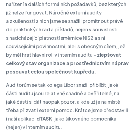
nařízení a dalších formálních požadavků, bez kterých
již nelze fungovat. Náročné externí audity
a zkušenosti z nich jsme se snažili promítnout právě
do praktických rad a příkladů, nejen v souvislosti
s nadcházející platností směrnice NIS2 a s ní
souvisejícími povinnostmi, ale i s obecným cílem, jež
by měl hrát hlavní roli v interním auditu –
zlepšovat
celkový stav organizace a prostřednictvím náprav
posouvat celou společnost kupředu
.
Auditorům se tak kolega Libor snažil přiblížit, jaké
části auditu jsou relativně snadné a ověřitelné, na
jaké části si dát naopak pozor, a kde už je na místě
třeba přizvat i externí pomoc. Krátce jsme představili
i naší aplikaci
dTASK
, jako šikovného pomocníka
(nejen) v interním auditu.