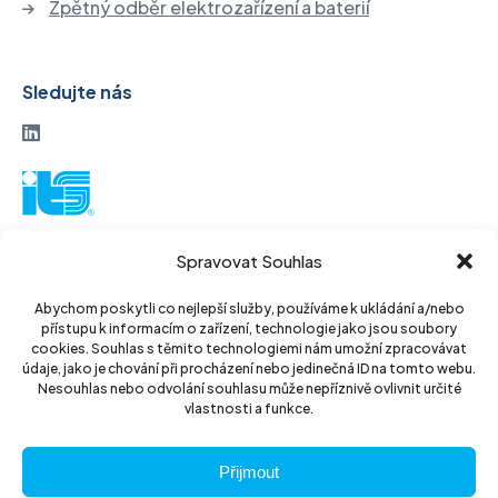
Zpětný odběr elektrozařízení a baterií
Sledujte nás
ITS akciová společnost
Spravovat Souhlas
Vinohradská 184
130 52 Praha3
Abychom poskytli co nejlepší služby, používáme k ukládání a/nebo
přístupu k informacím o zařízení, technologie jako jsou soubory
Czech Republic
cookies. Souhlas s těmito technologiemi nám umožní zpracovávat
údaje, jako je chování při procházení nebo jedinečná ID na tomto webu.
IČ: 14889811
Nesouhlas nebo odvolání souhlasu může nepříznivě ovlivnit určité
vlastnosti a funkce.
DIČ: CZ14889811
Přijmout