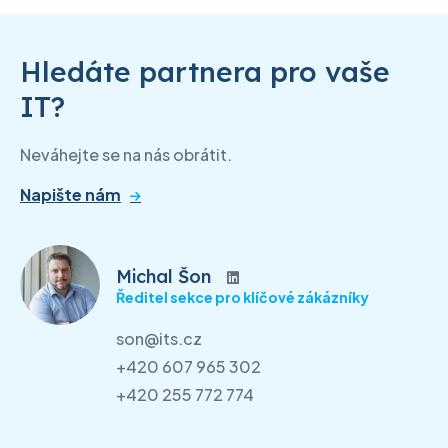
Hledáte partnera pro vaše
IT?
Neváhejte se na nás obrátit.
Napište nám
Michal Šon
Ředitel sekce pro klíčové zákázníky
son@its.cz
+420 607 965 302
+420 255 772 774