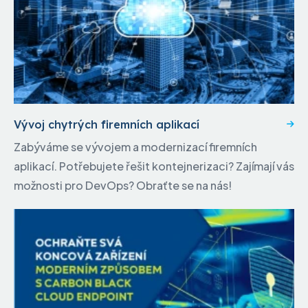
Vývoj chytrých firemních aplikací
Zabýváme se vývojem a modernizací firemních
aplikací. Potřebujete řešit kontejnerizaci? Zajímají vás
možnosti pro DevOps? Obraťte se na nás!