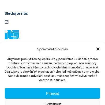
Sledujte nás
ITS akciová společnost
Spravovat Souhlas
Vinohradská 184
130 52 Praha3
Abychom poskytli co nejlepší služby, používáme k ukládání a/nebo
přístupu k informacím o zařízení, technologie jako jsou soubory
Czech Republic
cookies. Souhlas s těmito technologiemi nám umožní zpracovávat
údaje, jako je chování při procházení nebo jedinečná ID na tomto webu.
IČ: 14889811
Nesouhlas nebo odvolání souhlasu může nepříznivě ovlivnit určité
vlastnosti a funkce.
DIČ: CZ14889811
Přijmout
Odmítnout