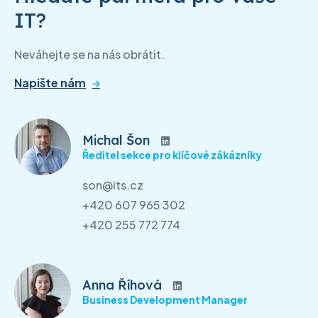
IT?
Neváhejte se na nás obrátit.
Napište nám
Michal Šon
Ředitel sekce pro klíčové zákázníky
son@its.cz
+420 607 965 302
+420 255 772 774
Anna Říhová
Business Development Manager