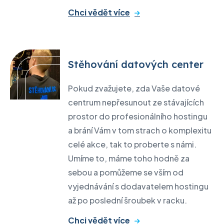
Chci vědět více
Stěhování datových center
Pokud zvažujete, zda Vaše datové
centrum nepřesunout ze stávajících
prostor do profesionálního hostingu
a brání Vám v tom strach o komplexitu
celé akce, tak to proberte s námi.
Umíme to, máme toho hodně za
sebou a pomůžeme se vším od
vyjednávání s dodavatelem hostingu
až po poslední šroubek v racku.
Chci vědět více