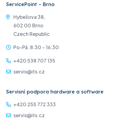
ServicePoint – Brno
Hybešova 38,
602 00 Brno
Czech Republic
Po-Pá: 8:30 – 16:30
+420 538 707 135
servis@its.cz
Servisní podpora hardware a software
+420 255 772 333
servis@its.cz