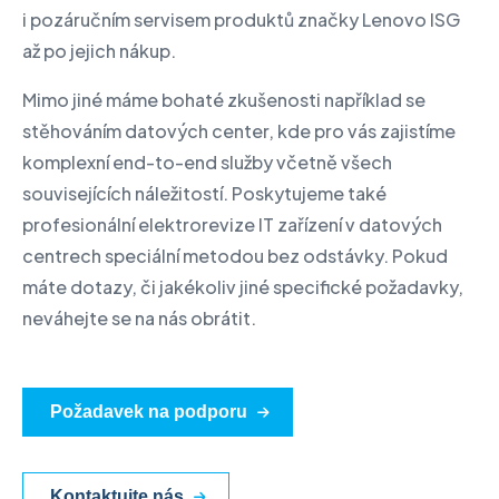
i pozáručním servisem produktů značky Lenovo ISG
až po jejich nákup.
Mimo jiné máme bohaté zkušenosti například se
stěhováním datových center, kde pro vás zajistíme
komplexní end-to-end služby včetně všech
souvisejících náležitostí. Poskytujeme také
profesionální elektrorevize IT zařízení v datových
centrech speciální metodou bez odstávky. Pokud
máte dotazy, či jakékoliv jiné specifické požadavky,
neváhejte se na nás obrátit.
Požadavek na podporu
Kontaktujte nás