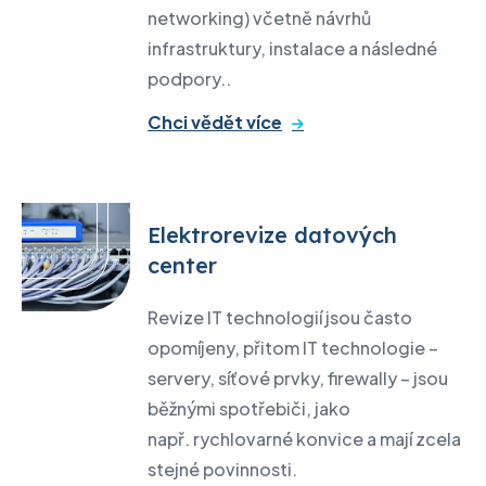
networking) včetně návrhů
infrastruktury, instalace a následné
podpory..
Chci vědět více
Elektrorevize datových
center
Revize IT technologií jsou často
opomíjeny, přitom IT technologie –
servery, síťové prvky, firewally – jsou
běžnými spotřebiči, jako
např. rychlovarné konvice a mají zcela
stejné povinnosti.