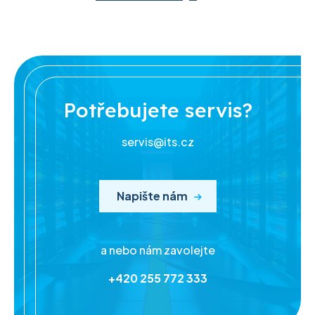
Potřebujete servis?
servis@its.cz
Napište nám
a nebo nám zavolejte
+420 255 772 333