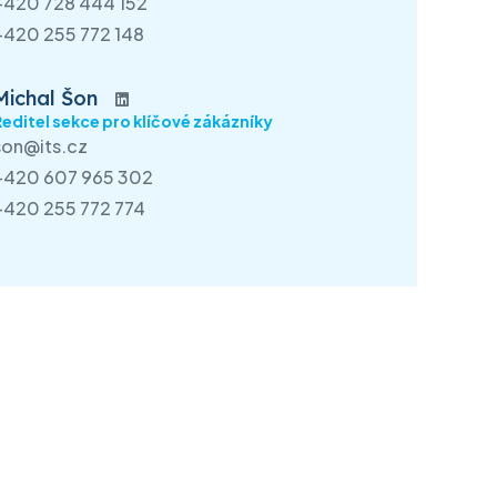
+420 728 444 152
+420 255 772 148
Michal Šon
Ředitel sekce pro klíčové zákázníky
son@its.cz
+420 607 965 302
+420 255 772 774