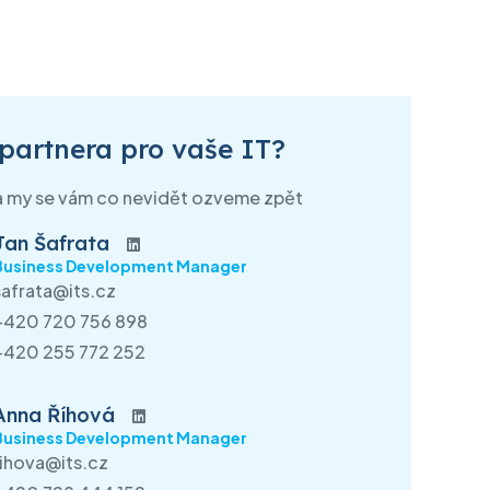
Cloudová
Další služby
řešení
partnera pro vaše IT?
ntra
Produkty IBM
VMware Carbon Black EDR
Produkty Lenovo
a my se vám co nevidět ozveme zpět
VMware Tanzu
Infrastruktura a IT řešení
Jan Šafrata
Security as a Service –
Business Development Manager
Elektrorevize datových center
safrata@its.cz
Bezpečnost jako služba
Stěhování datových center
+420 720 756 898
Back up as a Service
+420 255 772 252
Service point – Praha
VMware Anywhere Workspace
Service point – Brno
Anna Říhová
Business Development Manager
rihova@its.cz