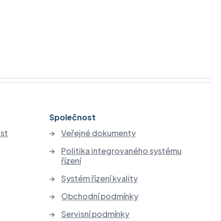
Společnost
st
Veřejné dokumenty
Politika integrovaného systému
řízení
Systém řízení kvality
Obchodní podmínky
Servisní podmínky