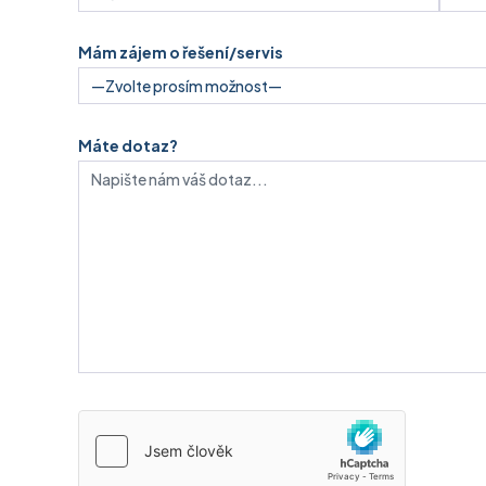
Produkty IBM
Audit IT a kybernetické
Mám zájem o řešení/servis
bezpečnosti
Aktuality
Máte dotaz?
Eventy
Napište nám