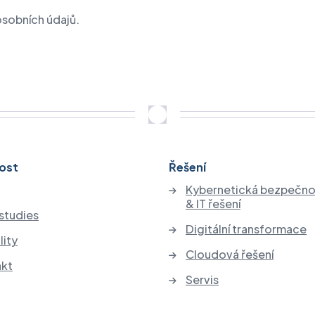
osobních údajů.
ost
Řešení
Kybernetická bezpečno
& IT řešení
studies
Digitální transformace
lity
Cloudová řešení
akt
Servis