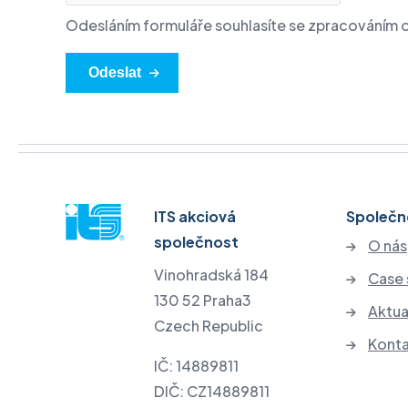
Odesláním formuláře souhlasíte se zpracováním 
Odeslat
ITS akciová
Společn
společnost
O nás
Vinohradská 184
Case 
130 52 Praha3
Aktua
Czech Republic
Kont
IČ: 14889811
DIČ: CZ14889811