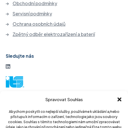
Obchodní podmínky
Servisní podmínky
Ochrana osobních údajů
Zpětný odběr elektrozařízení a baterií
Sledujte nás
ITS akciová společnost
Spravovat Souhlas
Vinohradská 184
130 52 Praha3
Abychom poskytli co nejlepší služby, používáme k ukládání a/nebo
přístupu k informacím o zařízení, technologie jako jsou soubory
Czech Republic
cookies. Souhlas s těmito technologiemi nám umožní zpracovávat
údaje, jako je chování při procházení nebo jedinečná ID na tomto webu.