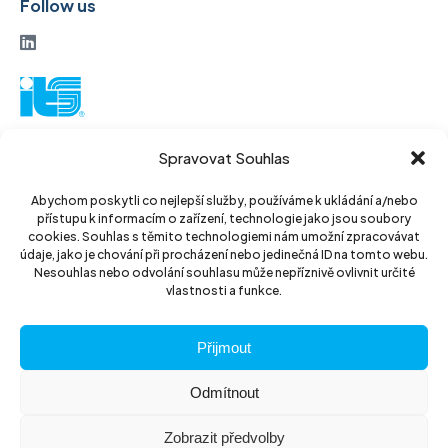
Follow us
ITS a. s.
Spravovat Souhlas
Vinohradská 184
130 52 Prague3
Abychom poskytli co nejlepší služby, používáme k ukládání a/nebo
přístupu k informacím o zařízení, technologie jako jsou soubory
Czech Republic
cookies. Souhlas s těmito technologiemi nám umožní zpracovávat
údaje, jako je chování při procházení nebo jedinečná ID na tomto webu.
ID: 14889811
Nesouhlas nebo odvolání souhlasu může nepříznivě ovlivnit určité
vlastnosti a funkce.
DIC: CZ14889811
Přijmout
Odmítnout
Zobrazit předvolby
© 2026 ITS akciová společnost