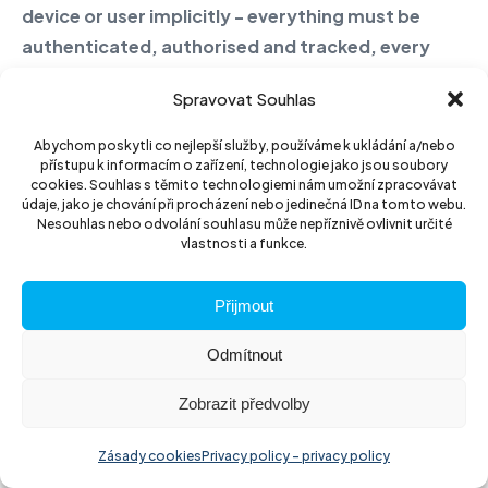
device or user implicitly - everything must be
authenticated, authorised and tracked, every
time. It works across networks, users and
Spravovat Souhlas
applications.
Abychom poskytli co nejlepší služby, používáme k ukládání a/nebo
Our tip:
Without proper identity management,
přístupu k informacím o zařízení, technologie jako jsou soubory
network segmentation and audit background, Zero
cookies. Souhlas s těmito technologiemi nám umožní zpracovávat
údaje, jako je chování při procházení nebo jedinečná ID na tomto webu.
Trust is just a slogan. Implementation requires
Nesouhlas nebo odvolání souhlasu může nepříznivě ovlivnit určité
patience and good technology integration.
vlastnosti a funkce.
Přijmout
Zero Trust Architecture
Odmítnout
An architectural approach based on Zero Trust
principles - encompassing identities, devices,
Zobrazit předvolby
networks, applications, data and access rules.
Everything is trust and context driven.
Zásady cookies
Privacy policy - privacy policy