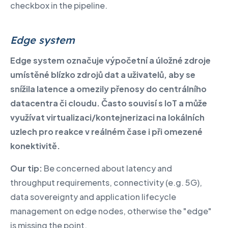
checkbox in the pipeline.
Edge system
Edge system označuje výpočetní a úložné zdroje
umístěné blízko zdrojů dat a uživatelů, aby se
snížila latence a omezily přenosy do centrálního
datacentra či cloudu.
​ Často souvisí s IoT a může
využívat virtualizaci/kontejnerizaci na lokálních
uzlech pro reakce v reálném čase i při omezené
konektivitě.
Our tip:
Be concerned about latency and
throughput requirements, connectivity (e.g. 5G),
data sovereignty and application lifecycle
management on edge nodes, otherwise the "edge"
is missing the point.