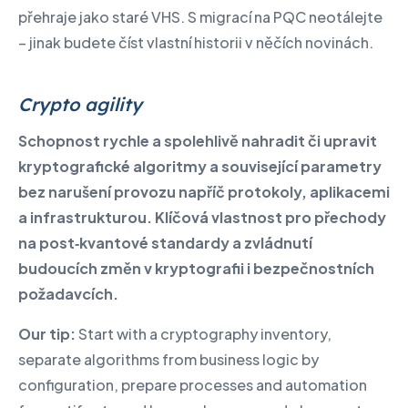
přehraje jako staré VHS. S migrací na PQC neotálejte
– jinak budete číst vlastní historii v něčích novinách.
Crypto agility
Schopnost rychle a spolehlivě nahradit či upravit
kryptografické algoritmy a související parametry
bez narušení provozu napříč protokoly, aplikacemi
a infrastrukturou.
​ Klíčová vlastnost pro přechody
na post‑kvantové standardy a zvládnutí
budoucích změn v kryptografii i bezpečnostních
požadavcích.
Our tip:
Start with a cryptography inventory,
separate algorithms from business logic by
configuration, prepare processes and automation