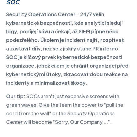
SOC
Security Operations Center
–
24/7 velín
kybernetické bezpečnosti, kde analytici sledují
logy, popíjejí kávu a čekají, až SIEM pípne něco
podezřelého. Úkolem je incident najít, rozpitvat
a zastavit dřív, než se z jiskry stane PR inferno.
SOC je klíčový prvek kybernetické bezpečnosti
organizace, jehož cílem je chránit organizaci před
kybernetickými útoky, zkracovat dobu reakce na
incidenty a minimalizovat škody.
Our tip:
SOCs aren't just expensive screens with
green waves. Give the team the power to "pull the
cord from the wall" or the
Security Operations
Center
will become "Sorry, Our Company ...".