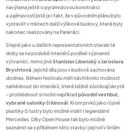
navýšena ještě o pyramidovou konstrukci
a zajímavostí jistě je i fakt, že v původním plánu bylo
vystavět v místech další výškové budovy, které byly
nakonec realizovány na Pankráci.
Stejně jako u dalších reprezentativních staveb té
doby se na podobě interiérů podíleli významní
výtvarníci, mimo jiné
Stanislav Libenský
a
Jaroslava
Brychtová
, jejichž díla jsou v budově zachována
dodnes. Během festivalu měli návštěvníci možnost
nahlédnout do interiérů, které běžně zůstávají skryté
– prohlédnout si mohli například
původní vestibul,
vybrané salonky či kinosál
. Krom prvků jako různé
plastiky či lustry bylo možné vidět i legendární
Mercedes. Díky Open House tak bylo možné
seznámit se s příběhem této stavby i její rolí v širším