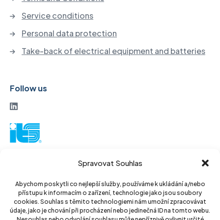
Service conditions
Personal data protection
Take-back of electrical equipment and batteries
Follow us
ITS a. s.
Spravovat Souhlas
Vinohradská 184
130 52 Prague3
Abychom poskytli co nejlepší služby, používáme k ukládání a/nebo
přístupu k informacím o zařízení, technologie jako jsou soubory
Czech Republic
cookies. Souhlas s těmito technologiemi nám umožní zpracovávat
údaje, jako je chování při procházení nebo jedinečná ID na tomto webu.
Nesouhlas nebo odvolání souhlasu může nepříznivě ovlivnit určité