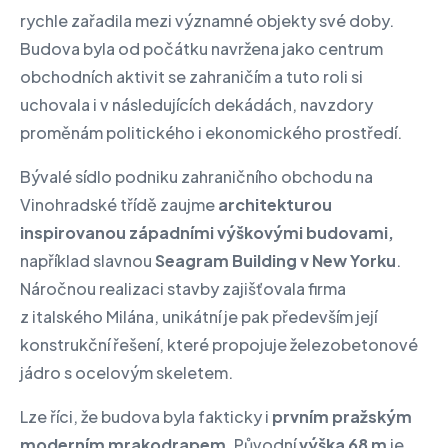
rychle zařadila mezi významné objekty své doby.
Budova byla od počátku navržena jako centrum
obchodních aktivit se zahraničím a tuto roli si
uchovala i v následujících dekádách, navzdory
proměnám politického i ekonomického prostředí.
Bývalé sídlo podniku zahraničního obchodu na
Vinohradské třídě zaujme
architekturou
inspirovanou západními výškovými budovami,
například slavnou
Seagram Building v New Yorku
.
Náročnou realizaci stavby zajišťovala firma
z italského Milána, unikátní je pak především její
konstrukční řešení, které propojuje železobetonové
jádro s ocelovým skeletem.
Lze říci, že budova byla fakticky i
prvním pražským
moderním mrakodrapem
. Původní
výška 68 m
je