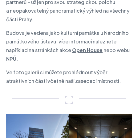
partnerů – už jen pro svou strategickou polohu
a neopakovatelný panoramatický výhled na všechny
části Prahy.
Budova je vedena jako kulturní památka u Národního
památkového ústavu, více informací naleznete
například na stránkách akce
Open House
nebo webu
NPÚ
.
Ve fotogalerii si můžete prohlédnout výběr
atraktivních částí včetně naší zasedací místnosti.