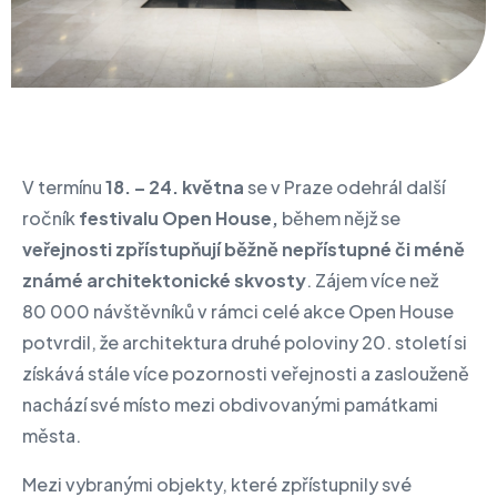
V termínu
18. – 24. května
se v Praze odehrál další
ročník
festivalu Open House,
během nějž se
veřejnosti zpřístupňují běžně nepřístupné či méně
známé architektonické skvosty
. Zájem více než
80 000 návštěvníků v rámci celé akce Open House
potvrdil, že architektura druhé poloviny 20. století si
získává stále více pozornosti veřejnosti a zaslouženě
nachází své místo mezi obdivovanými památkami
města.
Mezi vybranými objekty, které zpřístupnily své