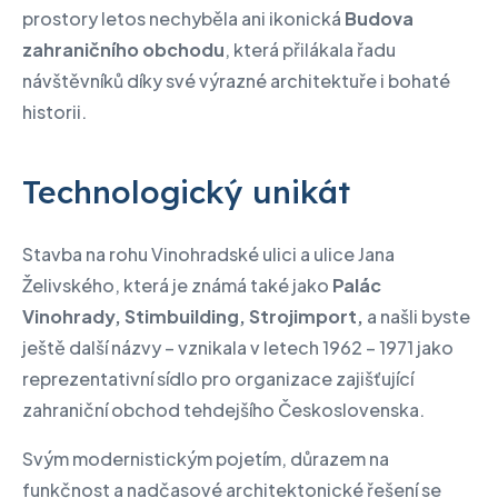
prostory letos nechyběla ani ikonická
Budova
zahraničního obchodu
, která přilákala řadu
návštěvníků díky své výrazné architektuře i bohaté
historii.
Technologický unikát
Stavba na rohu Vinohradské ulici a ulice Jana
Želivského, která je známá také jako
Palác
Vinohrady, Stimbuilding, Strojimport,
a našli byste
ještě další názvy – vznikala v letech 1962 – 1971 jako
reprezentativní sídlo pro organizace zajišťující
zahraniční obchod tehdejšího Československa.
Svým modernistickým pojetím, důrazem na
funkčnost a nadčasové architektonické řešení se