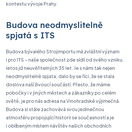
kontextu vývoje Prahy.
Budova neodmyslitelně
spjatá s ITS
Budova bývalého Strojimportu má zvláštní význam
i pro ITS – naše společnost zde sídlí od svého vzniku,
letos již neuvěřitelných 35 let. Je s námi tak nejen
neodmyslitelně spjata, dalo by se říci, že se stala
doslova naší živoucí součástí. Přesto, že máme
pobočky i v jiných městech a zákazníky po celém
světě, je pro nás adresa na Vinohradské výjimečná.
Budova si stále zachovává svou jedinečnou
atmosféru propojující historii se současností a je
i oblíbeným místem návštěv našich obchodních