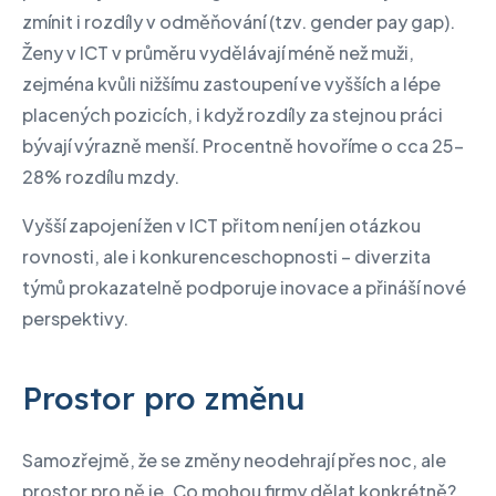
zmínit i rozdíly v odměňování (tzv. gender pay gap).
Ženy v ICT v průměru vydělávají méně než muži,
zejména kvůli nižšímu zastoupení ve vyšších a lépe
placených pozicích, i když rozdíly za stejnou práci
bývají výrazně menší. Procentně hovoříme o cca 25-
28% rozdílu mzdy.
Vyšší zapojení žen v ICT přitom není jen otázkou
rovnosti, ale i konkurenceschopnosti – diverzita
týmů prokazatelně podporuje inovace a přináší nové
perspektivy.
Prostor pro změnu
Samozřejmě, že se změny neodehrají přes noc, ale
prostor pro ně je. Co mohou firmy dělat konkrétně?