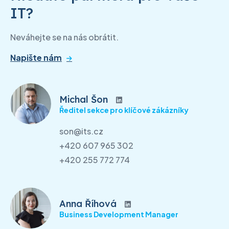
IT?
Neváhejte se na nás obrátit.
Napište nám
Michal Šon
Ředitel sekce pro klíčové zákázníky
son@its.cz
+420 607 965 302
+420 255 772 774
Anna Říhová
Business Development Manager