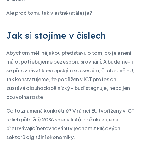
Ale proč tomu tak vlastně (stále) je?
Jak si stojíme v číslech
Abychom měli nějakou představu o tom, co je a není
málo, potřebujeme bezesporu srovnání. A budeme-li
se přirovnávat k evropským sousedům, či obecně EU,
tak konstatujeme, že podíl žen v ICT profesích
zůstává dlouhodobě nízký – buď stagnuje, nebo jen
pozvolna roste.
Co to znamená konkrétně? V rámci EU tvoří ženy v ICT
rolích přibližně
20%
specialistů, což ukazuje na
přetrvávající nerovnováhu v jednom z klíčových
sektorů digitální ekonomiky.