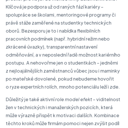
Klíčová je podpora už od raných fází kariéry –
spolupráce se školami, mentoringové programy či
právě stáže zaměřené na studentky technických
oborů. Bezesporu je to i nabídka flexibilních
pracovních podmínek (např. hybridní režim nebo
zkrácené úvazky), transparentní nastavení
odměňování, a v neposlední řadě možnost kariérního
postupu. A nehovořme jen o studentkách – jedněmi
z nejloajálnějších zaměstnanců vůbec jsou i maminky
po mateřské dovolené, pokud nebudeme hovořit
o ryze expertních rolích, mnoho potenciálu leží i zde.
Důležitý je také aktivní
role model efekt
– viditelnost
žen v technických i manažerských pozicích, která
může výrazně přispět k motivaci dalších. Kombinace
těchto kroků může firmám pomoci nejen zvýšit podíl