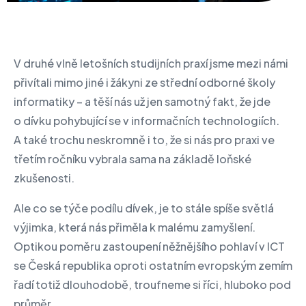
V druhé vlně letošních studijních praxí jsme mezi námi
přivítali mimo jiné i žákyni ze střední odborné školy
informatiky – a těší nás už jen samotný fakt, že jde
o dívku pohybující se v informačních technologiích.
A také trochu neskromně i to, že si nás pro praxi ve
třetím ročníku vybrala sama na základě loňské
zkušenosti.
Ale co se týče podílu dívek, je to stále spíše světlá
výjimka, která nás přiměla k malému zamyšlení.
Optikou poměru zastoupení něžnějšího pohlaví v ICT
se Česká republika oproti ostatním evropským zemím
řadí totiž dlouhodobě, troufneme si říci, hluboko pod
průměr.