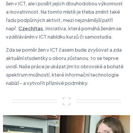
žen v ICT, ale i posílit jejich dlouhodobou výkonnost
a inovativnost. Na tomto místě je třeba zmínit také
řadu podpůrných aktivit, mezi nejznámější patří
např.
Czechitas
, iniciativa, která pomáhá ženám se
vzděláváním v ICT nabídku kurzů či samostudia.
Zda se poměr žen v ICT časem bude zvyšovat a zda
aktuální studentky u oboru zůstanou, to se teprve
uvidí. Naše práce je ukázat jim to obrovské a bohaté
spektrum možností, které informační technologie
nabízí – a vytvořit příznivé podmínky.