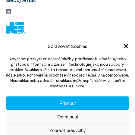
Sledujte nás
ITS akciová společnost
Spravovat Souhlas
Vinohradská 184
130 52 Praha3
Abychom poskytli co nejlepší služby, používáme k ukládání a/nebo
přístupu k informacím o zařízení, technologie jako jsou soubory
Czech Republic
cookies. Souhlas s těmito technologiemi nám umožní zpracovávat
údaje, jako je chování při procházení nebo jedinečná ID na tomto webu.
IČ: 14889811
Nesouhlas nebo odvolání souhlasu může nepříznivě ovlivnit určité
vlastnosti a funkce.
DIČ: CZ14889811
Přijmout
Odmítnout
Zobrazit předvolby
© 2026 ITS akciová společnost