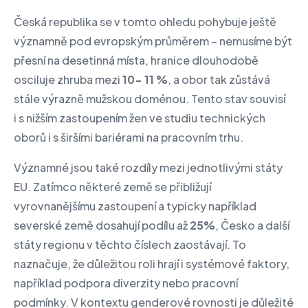
Česká republika se v tomto ohledu pohybuje ještě
významně pod evropským průměrem – nemusíme být
přesní na desetinná místa, hranice dlouhodobě
osciluje zhruba mezi
10- 11 %
, a obor tak zůstává
stále výrazně mužskou doménou. Tento stav souvisí
i s nižším zastoupením žen ve studiu technických
oborů i s širšími bariérami na pracovním trhu.
Významné jsou také rozdíly mezi jednotlivými státy
EU. Zatímco některé země se přibližují
vyrovnanějšímu zastoupení a typicky například
severské země dosahují podílu až
25%
, Česko a další
státy regionu v těchto číslech zaostávají. To
naznačuje, že důležitou roli hrají i systémové faktory,
například podpora diverzity nebo pracovní
podmínky. V kontextu genderové rovnosti je důležité