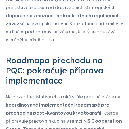
představuje posun od dosavadních strategických
doporučení k možnostem
konkrétních regulačních
závazků
na evropské úrovni. Konzultace bude mít vliv
na finální podobu návrhu zákona, který se očekává
v průběhu příštího roku.
Roadmapa přechodu na
PQC: pokračuje příprava
implementace
Na pozadí legislativních kroků stále probíhá práce na
koordinované implementační roadmapě pro
přechod na post-kvantovou kryptografii
, kterou
připravuje pracovní skupina v rámci
NIS Cooperation
Group
. Tento dokument propojuje evropské