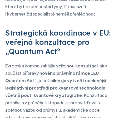
které by bezpečnostní týmy, IT manažeři
i kybernetičtí specialisté neměli přehlédnout.
Strategická koordinace v EU:
veřejná konzultace pro
„Quantum Act“
Evropská komise zahájila
veřejnou konzultaci
jako
součást přípravy
nového právního rámce „EU
Quantum Act“
, jehož
cílem je vytvořit ucelenější
legislativní prostředí pro kvantové technologie
včetně post-kvantové kryptografie
. Konzultace
probíhala v průběhu listopadu a shromažďovala
zpětnou vazbu od průmyslu, akademické obce
i dalších zainteresovaných subjektů. Tento krok