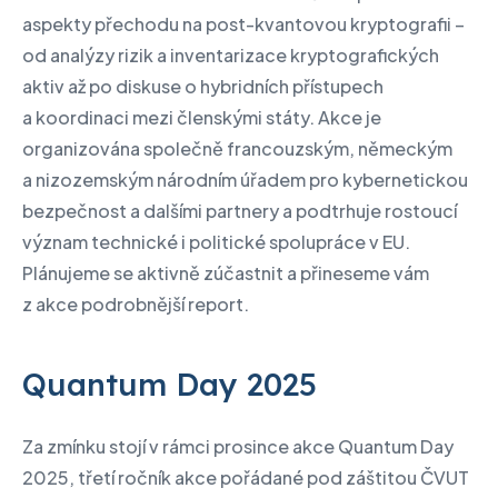
aspekty přechodu na post-kvantovou kryptografii –
od analýzy rizik a inventarizace kryptografických
aktiv až po diskuse o hybridních přístupech
a koordinaci mezi členskými státy. Akce je
organizována společně francouzským, německým
a nizozemským národním úřadem pro kybernetickou
bezpečnost a dalšími partnery a podtrhuje rostoucí
význam technické i politické spolupráce v EU.
Plánujeme se aktivně zúčastnit a přineseme vám
z akce podrobnější report.
Quantum Day 2025
Za zmínku stojí v rámci prosince akce Quantum Day
2025, třetí ročník akce pořádané pod záštitou ČVUT