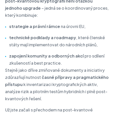
post-kvantovou kryptografii není otázkou
jednoho upgrade
– jedná se o koordinovaný proces,
který kombinuje:
strategie a právní rámce
na úrovni EU,
technické podklady a roadmapy
, které členské
státy mají implementovat do národních plánů,
zapojení komunity a odborných akcí
pro sdílení
zkušeností a best practice.
Stejně jako dříve zmiňované dokumenty a iniciativy
zdůrazňují nutnost
časné přípravy a pragmatického
přístupu
k inventarizaci kryptografických aktiv,
analýze rizik a pilotním testům hybridních i plně post-
kvantových řešení.
Už jste začali s přechodem na post-kvantové