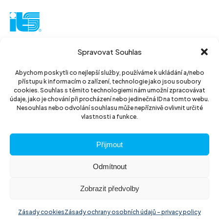
ITS akciová společnost
Spravovat Souhlas
Vinohradská 184
130 52 Praha3
Abychom poskytli co nejlepší služby, používáme k ukládání a/nebo
přístupu k informacím o zařízení, technologie jako jsou soubory
Czech Republic
cookies. Souhlas s těmito technologiemi nám umožní zpracovávat
údaje, jako je chování při procházení nebo jedinečná ID na tomto webu.
IČ: 14889811
Nesouhlas nebo odvolání souhlasu může nepříznivě ovlivnit určité
vlastnosti a funkce.
DIČ: CZ14889811
Přijmout
Odmítnout
Zobrazit předvolby
© 2026 ITS akciová společnost
Website by
The Wild
Zásady cookies
Zásady ochrany osobních údajů – privacy policy