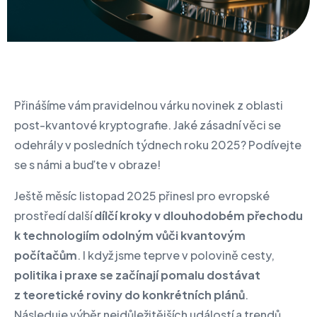
Přinášíme vám pravidelnou várku novinek z oblasti
post-kvantové kryptografie. Jaké zásadní věci se
odehrály v posledních týdnech roku 2025? Podívejte
se s námi a buďte v obraze!
Ještě měsíc listopad 2025 přinesl pro evropské
prostředí další
dílčí kroky v dlouhodobém přechodu
k technologiím odolným vůči kvantovým
počítačům
. I když jsme teprve v polovině cesty,
politika i praxe se začínají pomalu dostávat
z teoretické roviny do konkrétních plánů
.
Následuje výběr nejdůležitějších událostí a trendů,