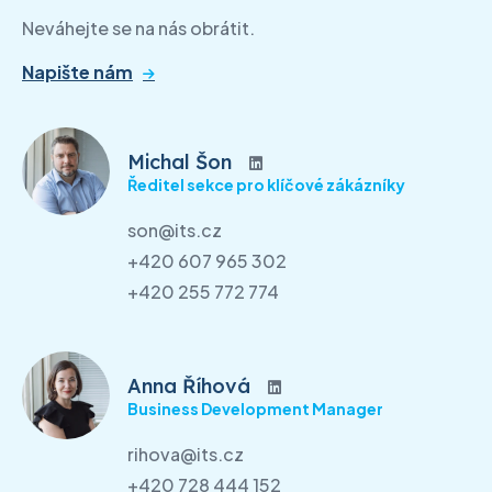
Neváhejte se na nás obrátit.
Napište nám
Michal Šon
Ředitel sekce pro klíčové zákázníky
son@its.cz
+420 607 965 302
+420 255 772 774
Anna Říhová
Business Development Manager
rihova@its.cz
+420 728 444 152