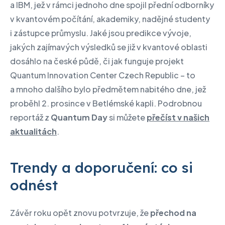
a IBM, jež v rámci jednoho dne spojil přední odborníky
v kvantovém počítání, akademiky, nadějné studenty
i zástupce průmyslu. Jaké jsou predikce vývoje,
jakých zajímavých výsledků se již v kvantové oblasti
dosáhlo na české půdě, či jak funguje projekt
Quantum Innovation Center Czech Republic – to
a mnoho dalšího bylo předmětem nabitého dne, jež
proběhl 2. prosince v Betlémské kapli. Podrobnou
reportáž z
Quantum Day
si můžete
přečíst v našich
aktualitách
.
Trendy a doporučení: co si
odnést
Závěr roku opět znovu potvrzuje, že
přechod na