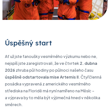
Úspěšný start
Ať už jste fanoušky vesmírného výzkumu nebo ne,
nejspíš jste zaregistrovali, že ve čtvrtek
2. dubna
2026
zhruba půl hodiny po půlnoci našeho času
úspěšně odstartovala mise Artemis II
. Čtyřčlenná
posádka vypravená z amerického vesmírného
střediska na Floridě má nyní namířeno na Měsíc –
a výprava by to měla být výjimečná hned v několika
směrech.