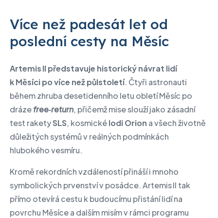
Více než padesát let od
poslední cesty na Měsíc
Artemis II představuje historický návrat lidí
k Měsíci po více než půlstoletí
. Čtyři astronauti
během zhruba desetidenního letu obletí Měsíc po
dráze
free‑return
, přičemž mise slouží jako zásadní
test rakety
SLS
, kosmické
lodi Orion
a všech životně
důležitých systémů v reálných podmínkách
hlubokého vesmíru.
Kromě rekordních vzdáleností přináší i mnoho
symbolických prvenství v posádce. Artemis II tak
přímo otevírá cestu k budoucímu přistání lidí na
povrchu Měsíce a dalším misím v rámci programu