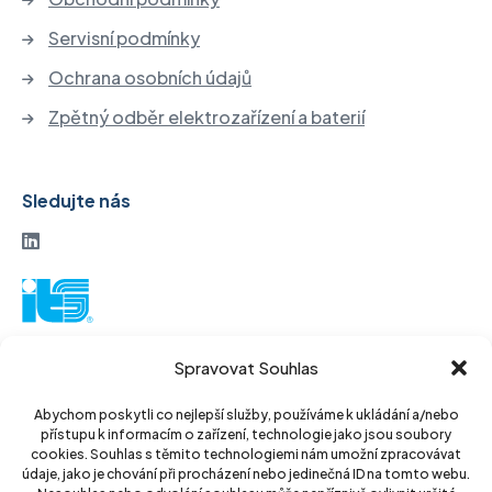
Servisní podmínky
Ochrana osobních údajů
Zpětný odběr elektrozařízení a baterií
Sledujte nás
ITS akciová společnost
Spravovat Souhlas
Vinohradská 184
130 52 Praha3
Abychom poskytli co nejlepší služby, používáme k ukládání a/nebo
přístupu k informacím o zařízení, technologie jako jsou soubory
Czech Republic
cookies. Souhlas s těmito technologiemi nám umožní zpracovávat
údaje, jako je chování při procházení nebo jedinečná ID na tomto webu.