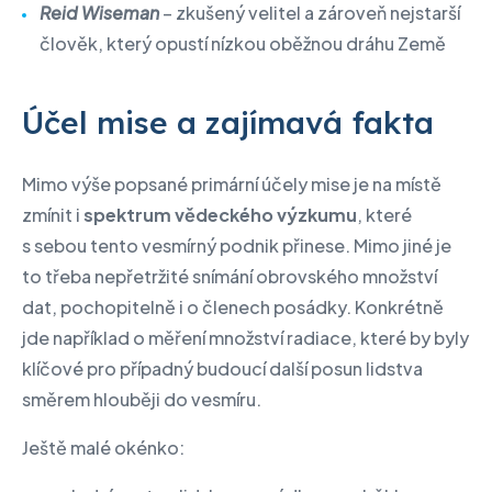
Reid Wiseman
– zkušený velitel a zároveň nejstarší
člověk, který opustí nízkou oběžnou dráhu Země
Účel mise a zajímavá fakta
Mimo výše popsané primární účely mise je na místě
zmínit i
spektrum vědeckého výzkumu
, které
s sebou tento vesmírný podnik přinese. Mimo jiné je
to třeba nepřetržité snímání obrovského množství
dat, pochopitelně i o členech posádky. Konkrétně
jde například o měření množství radiace, které by byly
klíčové pro případný budoucí další posun lidstva
směrem hlouběji do vesmíru.
Ještě malé okénko: