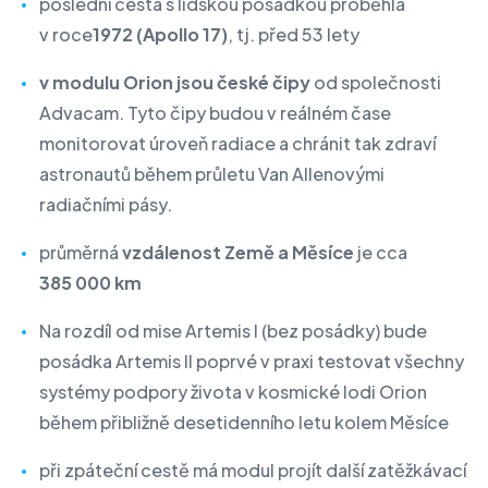
poslední cesta s lidskou posádkou proběhla
v roce
1972 (Apollo 17)
, tj. před 53 lety
v modulu Orion jsou české čipy
od společnosti
Advacam. Tyto čipy budou v reálném čase
monitorovat úroveň radiace a chránit tak zdraví
astronautů během průletu Van Allenovými
radiačními pásy.
průměrná
vzdálenost Země a Měsíce
je cca
385 000 km
Na rozdíl od mise Artemis I (bez posádky) bude
posádka Artemis II poprvé v praxi testovat všechny
systémy podpory života v kosmické lodi Orion
během přibližně desetidenního letu kolem Měsíce
při zpáteční cestě má modul projít další zatěžkávací