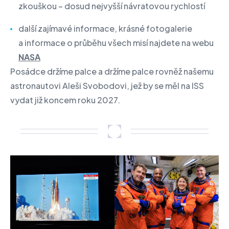
zkouškou – dosud nejvyšší návratovou rychlostí
další zajímavé informace, krásné fotogalerie
a informace o průběhu všech misí najdete na webu
NASA
Posádce držíme palce a držíme palce rovněž našemu
astronautovi Aleši Svobodovi, jež by se měl na ISS
vydat již koncem roku 2027.