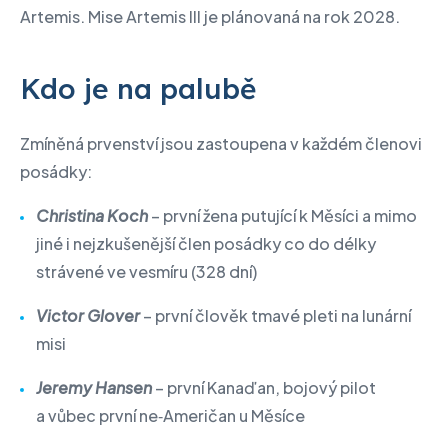
Artemis. Mise Artemis III je plánovaná na rok 2028.
Kdo je na palubě
Zmíněná prvenství jsou zastoupena v každém členovi
posádky:
Christina Koch
– první žena putující k Měsíci a mimo
jiné i nejzkušenější člen posádky co do délky
strávené ve vesmíru (328 dní)
Victor Glover
– první člověk tmavé pleti na lunární
misi
Jeremy Hansen
– první Kanaďan, bojový pilot
a vůbec první ne‑Američan u Měsíce