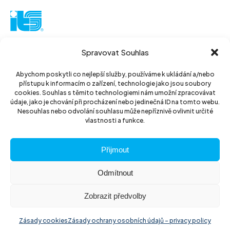
ITS akciová společnost
Spravovat Souhlas
Vinohradská 184
130 52 Praha3
Abychom poskytli co nejlepší služby, používáme k ukládání a/nebo
přístupu k informacím o zařízení, technologie jako jsou soubory
Czech Republic
cookies. Souhlas s těmito technologiemi nám umožní zpracovávat
údaje, jako je chování při procházení nebo jedinečná ID na tomto webu.
IČ: 14889811
Nesouhlas nebo odvolání souhlasu může nepříznivě ovlivnit určité
vlastnosti a funkce.
DIČ: CZ14889811
Přijmout
Odmítnout
Zobrazit předvolby
© 2026 ITS akciová společnost
Website by
The Wild
Zásady cookies
Zásady ochrany osobních údajů – privacy policy