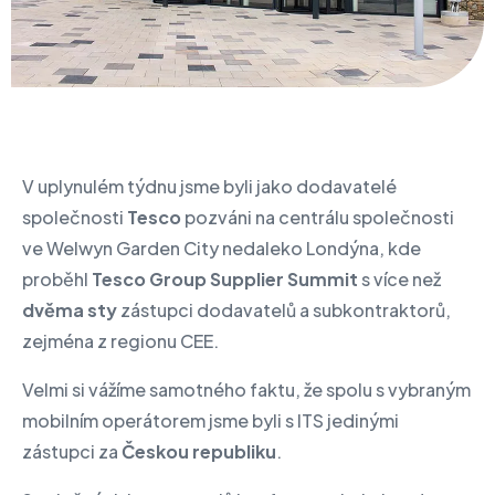
V uplynulém týdnu jsme byli jako dodavatelé
společnosti
Tesco
pozváni na centrálu společnosti
ve Welwyn Garden City nedaleko Londýna, kde
proběhl
Tesco Group Supplier Summit
s více než
dvěma sty
zástupci dodavatelů a subkontraktorů,
zejména z regionu CEE.
Velmi si vážíme samotného faktu, že spolu s vybraným
mobilním operátorem jsme byli s ITS jedinými
zástupci za
Českou republiku
.