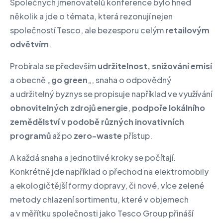
Společných jmenovatelů konference bylo hned
několik a jde o témata, která rezonují nejen
společností Tesco, ale bezesporu celým
retailovým
odvětvím
.
Probírala se především
udržitelnost, snižování emisí
a obecně „
go green
„, snaha o odpovědný
a udržitelný byznys se propisuje například ve využívání
obnovitelných zdrojů energie
,
podpoře lokálního
zemědělství v podobě různých inovativních
programů
až po
zero-waste
přístup.
A každá snaha a jednotlivé kroky se počítají.
Konkrétně jde například o přechod na elektromobily
a ekologičtější formy dopravy, či nové, více zelené
metody chlazení sortimentu, které v objemech
a v měřítku společnosti jako Tesco Group přináší