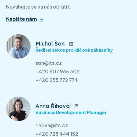
Neváhejte se na nás obrátit.
Napište nám
Michal Šon
Ředitel sekce pro klíčové zákázníky
son@its.cz
+420 607 965 302
+420 255 772 774
Anna Říhová
Business Development Manager
rihova@its.cz
+420 728 444 152