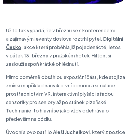
Už to tak vypadá, že v březnu se s konferencemi
a zajímavými eventy doslova roztrhl pytel.
Digitální
Česko
, akce která proběhla již pojedenácté, letos
v pátek
13. března
v pražském hotelu Hilton, si
zaslouží aspoň krátké ohlédnutí.
Mimo poměrně obsáhlou expoziční část, kde stojí za
zmínku například nácvik první pomoci a simulace
prostřednictvím VR, interaktivní plyšáci s řadou
senzoriky pro seniory až po stánek plzeňské
Techmanie, to hlavní se jako vždy odehrávalo
především na pódiu.
Úvodní slovo patřilo
Aleši Juchelkovi
, který z pozice