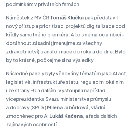
podmínkám v privátních firmách.
Náměstek z MV ČR
Tomáš Klučka
pak představil
nový přístup a prioritizaci projektů digitalizace pod
křídly samotného premiéra. A to s nemalou ambicí –
dotáhnout zásadní (jmenujme za všechny
zdravotnictví) transformace do roka a do dne. Bylo
by to krásné, počkejme si na výsledky.
Následné panely byly věnovány tématům jako AI act,
legislativě, infrastruktuře státu, regulacím lokálním
i ze strany EU a dalším. Vystoupila například
viceprezidentka Svazu ministerstva průmyslu
a dopravy (SPCR)
Milena Jabůrková
, vládní
zmocněnec pro AI
Lukáš Kačena
, a řada dalších
zajímavých osobností.