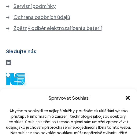
Servisní podmínky
Ochrana osobních údajů
Zpětný odběr elektrozařízení a baterií
Sledujte nás
ITS akciová společnost
Spravovat Souhlas
Vinohradská 184
130 52 Praha3
Abychom poskytli co nejlepší služby, používáme k ukládání a/nebo
přístupu k informacím o zařízení, technologie jako jsou soubory
Czech Republic
cookies. Souhlas s těmito technologiemi nám umožní zpracovávat
údaje, jako je chování při procházení nebo jedinečná ID na tomto webu.
IČ: 14889811
Nesouhlas nebo odvolání souhlasu může nepříznivě ovlivnit určité