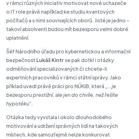
v rámci různých iniciativ motivovat nové uchazeče
o IT role právě například ke studiu kvantových
počítačů a s nimi souvisejících oborů. Jisté je jedno –
takoví absolventi budou mít bezesporu velmi dobré
uplatnění.
Šéf Národního úřadu pro kybernetickou a informační
bezpečnost
Lukáš Kintr
se pak dotkl i otázky
odměňování specializovaných či chcete-li
expertních pracovníků v rámci státní správy. Jako
příklad uvedl právě práci pro NÚKIB, která „..
je
bezesporu prestižní, ale jen do chvíle, než řešíte
hypotéku“
.
Otázka tedy vyvstala i okolo dlouhodobého
motivování a udržení správných lidí na takových
místech, kde samozřejmě nelze konkurovat