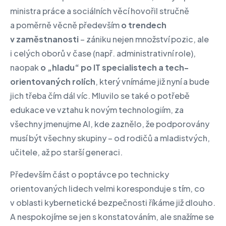
ministra práce a sociálních věcí hovořil stručně
a poměrně věcně především
o trendech
v zaměstnanosti
– zániku nejen množství pozic, ale
i celých oborů v čase (např. administrativní role),
naopak
o „hladu“ po IT specialistech a tech-
orientovaných rolích
, který vnímáme již nyní a bude
jich třeba čím dál víc. Mluvilo se také o potřebě
edukace ve vztahu k novým technologiím, za
všechny jmenujme AI, kde zaznělo, že podporovány
musí být všechny skupiny – od rodičů a mladistvých,
učitele, až po starší generaci.
Především část o poptávce po technicky
orientovaných lidech velmi koresponduje s tím, co
v oblasti kybernetické bezpečnosti říkáme již dlouho.
A nespokojíme se jen s konstatováním, ale snažíme se