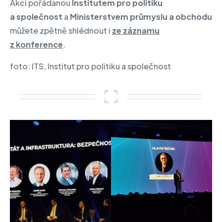
Akci pořádanou
Institutem pro politiku
a společnost
a
Ministerstvem průmyslu a obchodu
můžete zpětně shlédnout i
ze záznamu
z konference
.
foto: ITS, Institut pro politiku a společnost