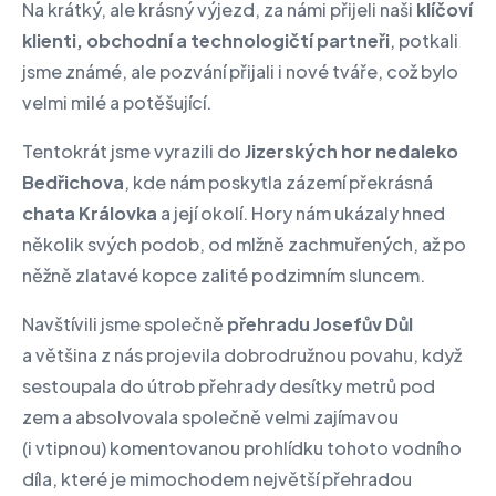
Na krátký, ale krásný výjezd, za námi přijeli naši
klíčoví
klienti, obchodní a technologičtí partneři
, potkali
jsme známé, ale pozvání přijali i nové tváře, což bylo
velmi milé a potěšující.
Tentokrát jsme vyrazili do
Jizerských hor nedaleko
Bedřichova
, kde nám poskytla zázemí překrásná
chata Královka
a její okolí. Hory nám ukázaly hned
několik svých podob, od mlžně zachmuřených, až po
něžně zlatavé kopce zalité podzimním sluncem.
Navštívili jsme společně
přehradu Josefův Důl
a většina z nás projevila dobrodružnou povahu, když
sestoupala do útrob přehrady desítky metrů pod
zem a absolvovala společně velmi zajímavou
(i vtipnou) komentovanou prohlídku tohoto vodního
díla, které je mimochodem největší přehradou