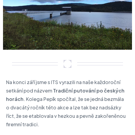
Na konci září jsme s ITS vyrazili na naše každoroční
setkání pod názvem
Tradiční putování po českých
horách
. Kolega Pepík spočítal, že se jedná bezmála
o dvacátý ročník této akce a lze tak bez nadsázky
říct, že se etablovala v hezkou a pevně zakořeněnou
firemní tradici.