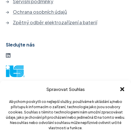
Servisní podmínky
Ochrana osobních údajů
Zpětný odběr elektrozařízení a baterií
Sledujte nás
ITS akciová společnost
Spravovat Souhlas
Vinohradská 184
130 52 Praha3
Abychom poskytli co nejlepší služby, používáme k ukládání a/nebo
přístupu k informacím o zařízení, technologie jako jsou soubory
Czech Republic
cookies. Souhlas s těmito technologiemi nám umožní zpracovávat
údaje, jako je chování při procházení nebo jedinečná ID na tomto webu.
IČ: 14889811
Nesouhlas nebo odvolání souhlasu může nepříznivě ovlivnit určité
vlastnosti a funkce.