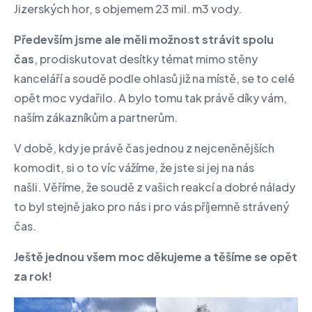
Jizerských hor, s objemem 23 mil. m3 vody.
Především jsme ale měli možnost strávit spolu
čas
, prodiskutovat desítky témat mimo stěny
kanceláří a soudě podle ohlasů již na místě, se to celé
opět moc vydařilo. A bylo tomu tak právě díky vám,
naším zákazníkům a partnerům.
V době, kdy je právě čas jednou z nejceněnějších
komodit, si o to víc vážíme, že jste si jej na nás
našli. Věříme, že soudě z vašich reakcí a dobré nálady
to byl stejně jako pro nás i pro vás příjemně strávený
čas.
Ještě jednou všem moc děkujeme a těšíme se opět
za rok!