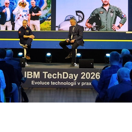
vize datových center
 datových center