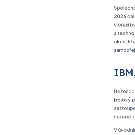
Společn
2026
dal
v praxi
by
a technol
akce
, k
samozřej
IBM,
Bezespor
bojový p
zastoupe
má podle 
V úvodní