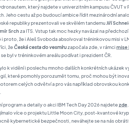
ydronautem, který najdete v univerzitním kampusu ČVUT v 
ch. Jeho cestu až po budoucí ambice řídit mezinárodní anal
eské republiky prezentovali ve skvělém tandemu
Jiří Schne
mír Srch
za ITS. Vstup tak moc hezky navázal na předchozí
 i proto, že i Aleš Svoboda absolvoval tréninkovou misi v L
íci, že
Česká cesta do vesmíru
započala zde, v rámci
mise
se byl v tréninkovém areálu podívat i prezident ČR.
ylo k vidění i poslechu mnoho dalších konkrétních ukázek vy
gií, které pomohly porozumět tomu, proč mohou být inov
otorem celých odvětví a pro vás například obrovskou kon
.
í program a detaily o akci IBM Tech Day 2026 najdete
zde
jímalo více o projektu Little Moon City, post-kvantové kryp
cně kybernetické bezpečnosti, neváhejte se na nás obráti