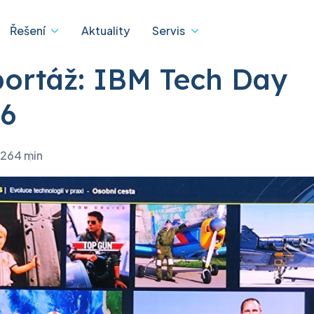
Řešení
Aktuality
Servis
ortáž: IBM Tech Day
6
ká bezpečnost
Digitální
IBM
transformace
026
4 min
 Apple
Servis IBM pro datová ce
IBM
dTASK
í stavu záruky
Lenovo PC
eBDX
ní stavu zakázky
Lenovo pro Datová
D-Tube
amy prodloužené podpory
jSPEC
dy
ura a IT řešení