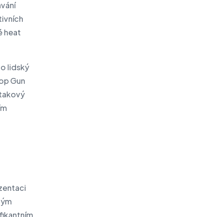
ávání
tivních
é heat
o lidský
Top Gun
 takový
ím
zentaci
rtým
fikantním