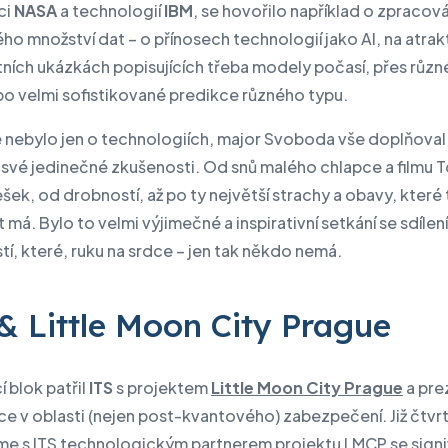
ci
NASA
a technologií
IBM
, se hovořilo například o zpracov
o množství dat – o přínosech technologií jako AI, na atrak
tních ukázkách popisujících třeba modely počasí, přes různ
po velmi sofistikované predikce různého typu.
e nebylo jen o technologiích, major Svoboda vše doplňoval 
 své jedinečné zkušenosti. Od snů malého chlapce a filmu 
šek, od drobností, až po ty největší strachy a obavy, které
 má. Bylo to velmi výjimečné a inspirativní setkání se sdílen
í, které, ruku na srdce – jen tak někdo nemá.
& Little Moon City Prague
í blok patřil
ITS
s projektem
Little Moon City Prague
a pre
ce v oblasti (nejen post-kvantového) zabezpečení. Již čtv
me s ITS technologickým partnerem projektu LMCP se signi