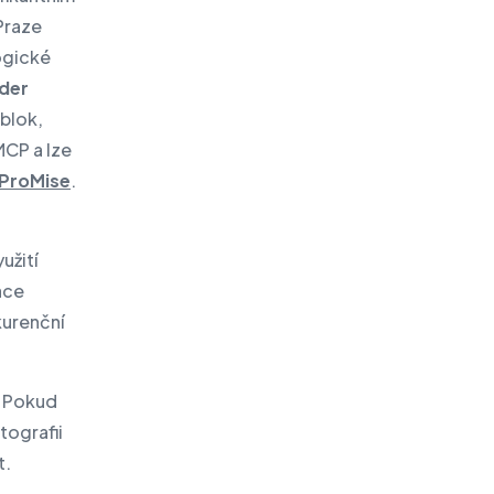
Praze
ogické
ider
 blok,
MCP a lze
 ProMise
.
užití
ace
kurenční
. Pokud
tografii
t.