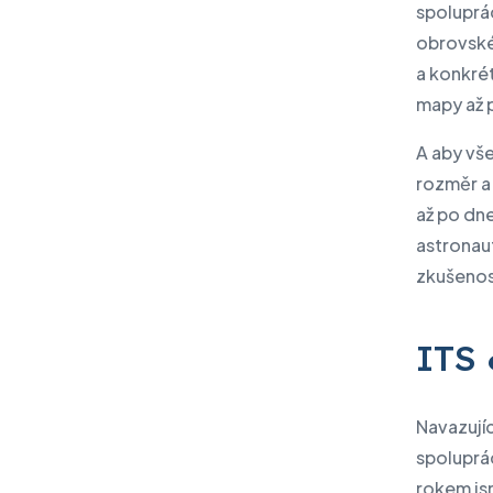
spoluprá
obrovskéh
a konkré
mapy až 
A aby vš
rozměr a
až po dne
astronaut
zkušenost
ITS 
Navazujíc
spoluprá
rokem js