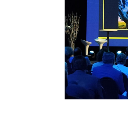
Elektrore
Software
Stěhování
Produkty Lenovo PC
Produkty IBM
Audit IT a kybernetické
bezpečnosti
Aktuality
Eventy
Napište nám