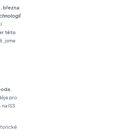
. března
chnologií
í
er této
ě, jsme
boda
,
děje pro
 na ISS
storické