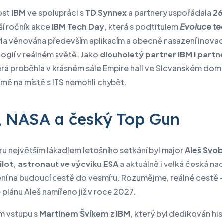
ost
IBM
ve spolupráci s
TD Synnex
a partnery uspořádala
26
ší ročník akce
IBM Tech Day
, která s podtitulem
Evoluce te
la věnována především aplikacím a obecně nasazení inovac
ogií v reálném světě. Jako
dlouholetý partner IBM i partn
terá proběhla v krásném sále Empire hall ve Slovanském dom
mě na místě s ITS nemohli chybět.
 NASA a český Top Gun
u největším lákadlem letošního setkání byl major
Aleš Svo
ilot, astronaut ve výcviku ESA
a aktuálně i velká česká na
ní na budoucí cestě do vesmíru. Rozumějme, reálné cestě –
plánu Aleš namířeno již v roce 2027.
m vstupu s
Martinem Švíkem z IBM
, který byl dedikován hi