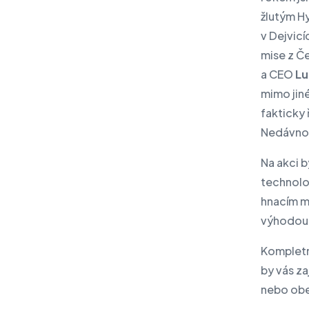
žlutým H
v Dejvicí
mise z Č
a CEO
Lu
mimo jiné
fakticky ř
Nedávno 
Na akci b
technolo
hnacím m
výhodou
Kompletn
by vás za
nebo obe