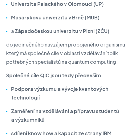
Univerzita Palackého v Olomouci (UP
)
Masarykovu univerzitu v Brně (MUB)
a
Západočeskou univerzitu v Plzni (ZČU)
do jedinečného navzájem propojeného organismu,
který má společné cíle v oblasti vzdělávání tolik
potřebných specialistů na quantum computing.
Společné cíle QIC jsou tedy především
:
Podpora výzkumu a vývoje kvantových
technologií
Zaměření na vzdělávání a přípravu studentů
a výzkumníků
sdílení know how a kapacit
ze strany IBM