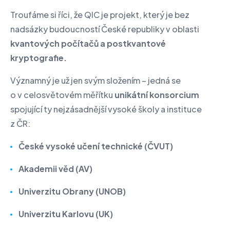
Troufáme si říci, že QIC je projekt, který je bez
nadsázky budoucností České republiky v oblasti
kvantových počítačů a postkvantové
kryptografie.
Významný je už jen svým složením – jedná se
o v celosvětovém měřítku
unikátní konsorcium
spojující ty nejzásadnější vysoké školy a instituce
z ČR:
České vysoké učení technické (ČVUT)
Akademii věd (AV)
Univerzitu Obrany (UNOB)
Univerzitu Karlovu (UK)