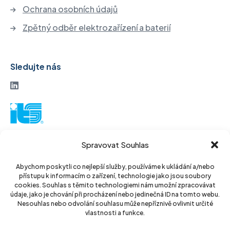
Ochrana osobních údajů
Zpětný odběr elektrozařízení a baterií
Sledujte nás
ITS akciová společnost
Spravovat Souhlas
Vinohradská 184
130 52 Praha3
Abychom poskytli co nejlepší služby, používáme k ukládání a/nebo
přístupu k informacím o zařízení, technologie jako jsou soubory
Czech Republic
cookies. Souhlas s těmito technologiemi nám umožní zpracovávat
údaje, jako je chování při procházení nebo jedinečná ID na tomto webu.
IČ: 14889811
Nesouhlas nebo odvolání souhlasu může nepříznivě ovlivnit určité
vlastnosti a funkce.
DIČ: CZ14889811