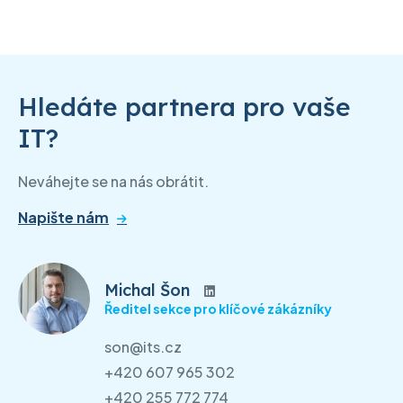
Hledáte partnera pro vaše
IT?
Neváhejte se na nás obrátit.
Napište nám
Michal Šon
Ředitel sekce pro klíčové zákázníky
son@its.cz
+420 607 965 302
+420 255 772 774