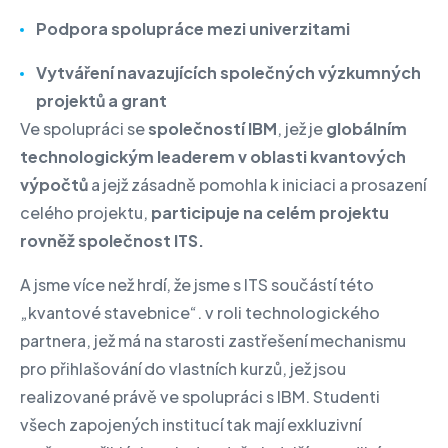
Podpora spolupráce mezi univerzitami
Vytváření navazujících společných výzkumných
projektů a grant
Ve spolupráci se
společností IBM
, jež je
globálním
technologickým leaderem v oblasti kvantových
výpočtů
a jejž zásadně pomohla k iniciaci a prosazení
celého projektu,
participuje na celém projektu
rovněž společnost ITS.
A jsme více než hrdí, že jsme s ITS součástí této
„kvantové stavebnice“. v roli technologického
partnera, jež má na starosti zastřešení mechanismu
pro přihlašování do vlastních kurzů, jež jsou
realizované právě ve spolupráci s IBM. Studenti
všech zapojených institucí tak mají exkluzivní