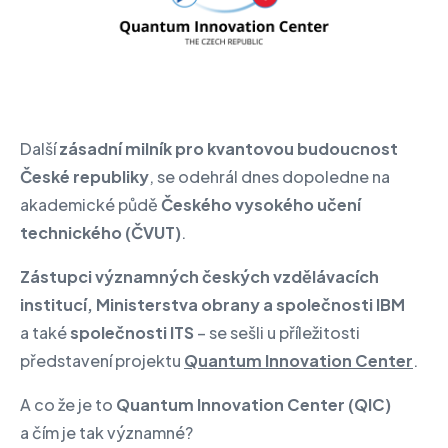
Další
zásadní milník pro kvantovou budoucnost
České republiky
, se odehrál dnes dopoledne na
akademické půdě
Českého vysokého učení
technického (ČVUT)
.
Zástupci významných českých vzdělávacích
institucí, Ministerstva obrany a společnosti IBM
a také
společnosti ITS
– se sešli u příležitosti
představení projektu
Quantum Innovation Center
.
A co že je to
Quantum Innovation Center (QIC)
a čím je tak významné?