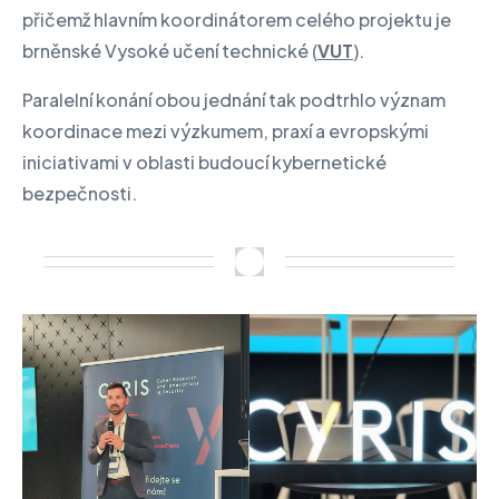
přičemž hlavním koordinátorem celého projektu je
brněnské Vysoké učení technické (
VUT
).
Paralelní konání obou jednání tak podtrhlo význam
koordinace mezi výzkumem, praxí a evropskými
iniciativami v oblasti budoucí kybernetické
bezpečnosti.