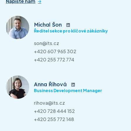
Napište nám
Michal Šon
Ředitel sekce pro klíčové zákázníky
son@its.cz
+420 607 965 302
+420 255 772 774
Anna Říhová
Business Development Manager
rihova@its.cz
+420 728 444 152
+420 255 772 148