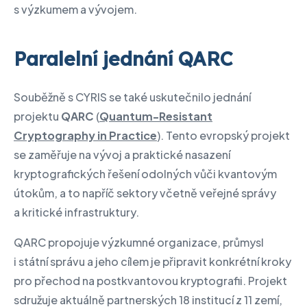
s výzkumem a vývojem.
Paralelní jednání QARC
Souběžně s CYRIS se také uskutečnilo jednání
projektu
QARC
(
Quantum-Resistant
Cryptography in Practice
). Tento evropský projekt
se zaměřuje na vývoj a praktické nasazení
kryptografických řešení odolných vůči kvantovým
útokům, a to napříč sektory včetně veřejné správy
a kritické infrastruktury.
QARC propojuje výzkumné organizace, průmysl
i státní správu a jeho cílem je připravit konkrétní kroky
pro přechod na postkvantovou kryptografii. Projekt
sdružuje aktuálně partnerských 18 institucí z 11 zemí,