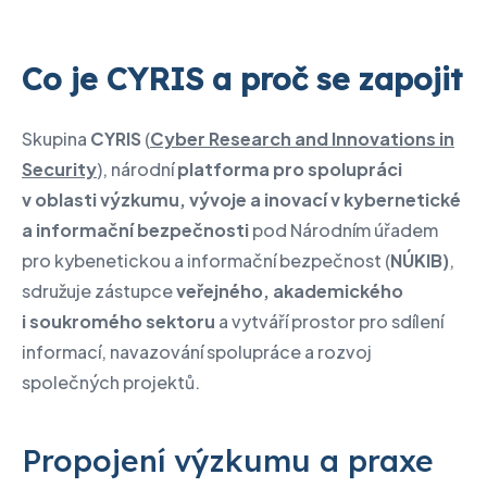
Co je CYRIS a proč se zapojit
Skupina
CYRIS
(
Cyber Research and Innovations in
Security
), národní
platforma pro spolupráci
v oblasti výzkumu, vývoje a inovací v kybernetické
a informační bezpečnosti
pod Národním úřadem
pro kybenetickou a informační bezpečnost (
NÚKIB)
,
sdružuje zástupce
veřejného, akademického
i soukromého sektoru
a vytváří prostor pro sdílení
informací, navazování spolupráce a rozvoj
společných projektů.
Propojení výzkumu a praxe