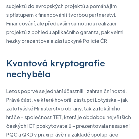
subjektů do evropských projektů a pomáhá jim
s přístupem k financování i tvorbou partnerství.
Financování, ale především samotnou realizaci
projektů z pohledu aplikačního garanta, pak velmi
hezky prezentovala zástupkyně Policie ČR.
Kvantová kryptografie
nechyběla
Letos poprvé se jednání účastnili i zahraniční hosté.
Právě část, ve které hovořili zástupci Lotyšska – jak
za lotyšské Ministerstvo obrany, tak za lokálního
hráče – společnost TET, která je obdobou největších
českých ICT poskytovatelů – prezentovala nasazení
PQC a QKD v praxi právě na základě spolupráce