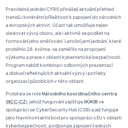
Pravidelná jednání CYRIS přinášejí aktuální přehled
trendů i konkrétní příležitosti k zapojení do národních
a evropských aktivit. Účast tak umožňuje nejen
sledovat vývoj oboru, ale i aktivně se podílet na
formování jeho směřování. Letošní jarní jednání, které
proběhlo 28. května, se zaměřilo na propojení
výzkumu a praxe v oblasti kybernetické bezpečnosti.
Program nabídl kombinaci odborných prezentací
a diskusí reflektujících aktuální výzvy i potřeby
organizací působících v této oblasti.
Probírala se role
Národního koordinačního centra
(
NCC‑CZ
), jehož fungování zajišťuje
NÚKIB
ve
spolupráci se CyberSecurity Hub (CSB) a jež funguje
jako hlavní kontaktní bod pro spolupráci s EU v oblasti
kyberbezpečnosti, podporuje zapojení českých