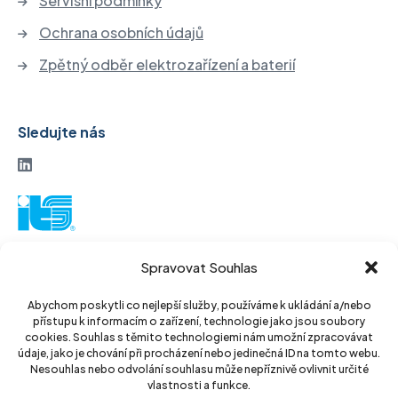
Servisní podmínky
Ochrana osobních údajů
Zpětný odběr elektrozařízení a baterií
Sledujte nás
ITS akciová společnost
Spravovat Souhlas
Vinohradská 184
130 52 Praha3
Abychom poskytli co nejlepší služby, používáme k ukládání a/nebo
přístupu k informacím o zařízení, technologie jako jsou soubory
Czech Republic
cookies. Souhlas s těmito technologiemi nám umožní zpracovávat
údaje, jako je chování při procházení nebo jedinečná ID na tomto webu.
IČ: 14889811
Nesouhlas nebo odvolání souhlasu může nepříznivě ovlivnit určité
vlastnosti a funkce.
DIČ: CZ14889811