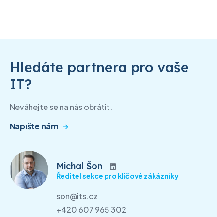
Hledáte partnera pro vaše
IT?
Neváhejte se na nás obrátit.
Napište nám
Michal Šon
Ředitel sekce pro klíčové zákázníky
son@its.cz
+420 607 965 302