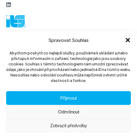
ITS akciová společnost
Spravovat Souhlas
Vinohradská 184
130 52 Praha3
Abychom poskytli co nejlepší služby, používáme k ukládání a/nebo
přístupu k informacím o zařízení, technologie jako jsou soubory
Czech Republic
cookies. Souhlas s těmito technologiemi nám umožní zpracovávat
údaje, jako je chování při procházení nebo jedinečná ID na tomto webu.
IČ: 14889811
Nesouhlas nebo odvolání souhlasu může nepříznivě ovlivnit určité
vlastnosti a funkce.
DIČ: CZ14889811
Přijmout
Odmítnout
Zobrazit předvolby
© 2026 ITS akciová společnost
Website by
The Wild