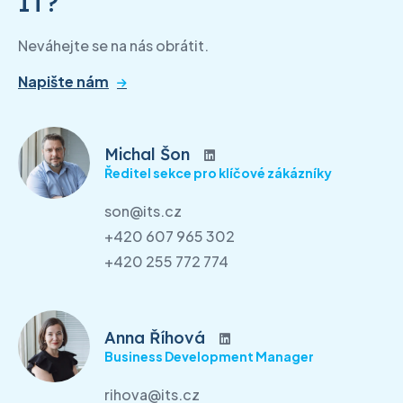
IT?
Neváhejte se na nás obrátit.
Napište nám
Michal Šon
Ředitel sekce pro klíčové zákázníky
son@its.cz
+420 607 965 302
+420 255 772 774
Anna Říhová
Business Development Manager
rihova@its.cz