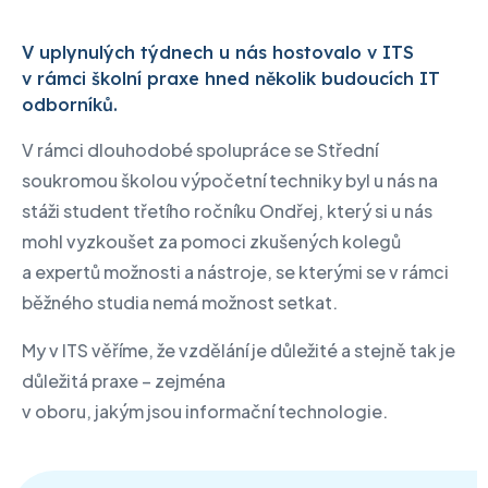
V uplynulých týdnech u nás hostovalo v ITS
v rámci školní praxe hned několik budoucích IT
odborníků.
V rámci dlouhodobé spolupráce se Střední
soukromou školou výpočetní techniky byl u nás na
stáži student třetího ročníku Ondřej, který si u nás
mohl vyzkoušet za pomoci zkušených kolegů
a expertů možnosti a nástroje, se kterými se v rámci
běžného studia nemá možnost setkat.
My v ITS věříme, že vzdělání je důležité a stejně tak je
důležitá praxe – zejména
v oboru, jakým jsou informační technologie.