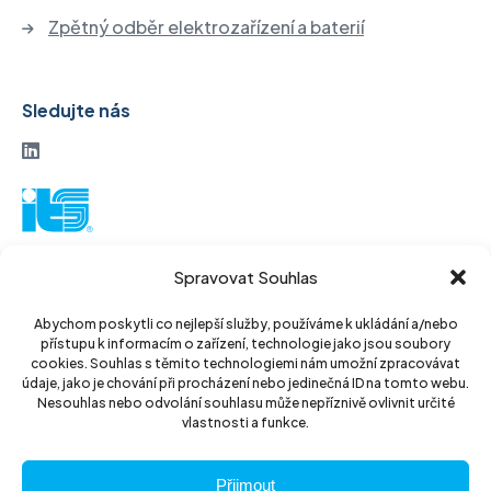
Zpětný odběr elektrozařízení a baterií
Sledujte nás
ITS akciová společnost
Spravovat Souhlas
Vinohradská 184
130 52 Praha3
Abychom poskytli co nejlepší služby, používáme k ukládání a/nebo
přístupu k informacím o zařízení, technologie jako jsou soubory
Czech Republic
cookies. Souhlas s těmito technologiemi nám umožní zpracovávat
údaje, jako je chování při procházení nebo jedinečná ID na tomto webu.
IČ: 14889811
Nesouhlas nebo odvolání souhlasu může nepříznivě ovlivnit určité
vlastnosti a funkce.
DIČ: CZ14889811
Přijmout