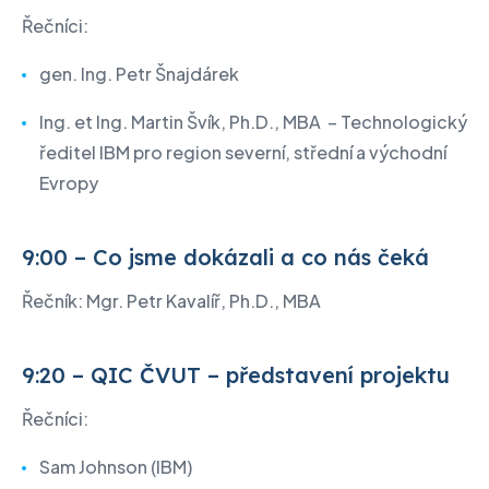
Řečníci:
gen. Ing. Petr Šnajdárek
Ing. et Ing. Martin Švík, Ph.D., MBA – Technologický
ředitel IBM pro region severní, střední a východní
Evropy
9:00 – Co jsme dokázali a co nás čeká
Řečník: Mgr. Petr Kavalíř, Ph.D., MBA
9:20 – QIC ČVUT – představení projektu
Řečníci:
Sam Johnson (IBM)