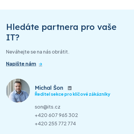
Hledáte partnera pro vaše
IT?
Neváhejte se na nás obrátit.
Napište nám
Michal Šon
Ředitel sekce pro klíčové zákázníky
son@its.cz
+420 607 965 302
+420 255 772 774