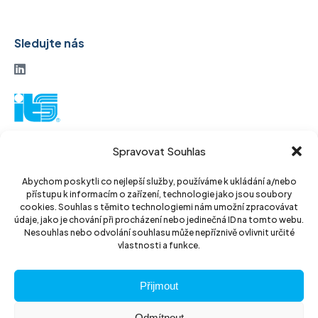
Sledujte nás
ITS akciová společnost
Spravovat Souhlas
Vinohradská 184
130 52 Praha3
Abychom poskytli co nejlepší služby, používáme k ukládání a/nebo
přístupu k informacím o zařízení, technologie jako jsou soubory
Czech Republic
cookies. Souhlas s těmito technologiemi nám umožní zpracovávat
údaje, jako je chování při procházení nebo jedinečná ID na tomto webu.
IČ: 14889811
Nesouhlas nebo odvolání souhlasu může nepříznivě ovlivnit určité
vlastnosti a funkce.
DIČ: CZ14889811
Přijmout
Odmítnout