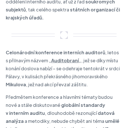
oddělení interního auditu, ať už z řad
soukromých
subjektů
, tak celého spektra
státních organizací či
krajských úřadů.
Celonárodní konference interních auditorů
, letos
s přilnavým názvem „
Auditobraní
„, jež se díky místu
konání doslova nabízí – se odehraje tentokrát v srdci
Pálavy, v kulisách překrásného jihomoravského
Mikulova
, jež nad akcí převzal záštitu.
Předmětem konference a hlavními tématy budou
nové a stále diskutované
globální standardy
v interním auditu
, dlouhodobě rezonující
datová
analýza
a metodiky, nebude chybět ani téma
umělé