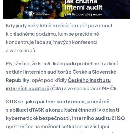
Kdy jindy než v letních měsících upřít pozornost
k chladnému podzimu, kam se pravidelně
koncentruje řada zajímavých konferencí
a workshopů.
My již víme, že
5. a 6. listopadu
proběhne tradiční
setkání interních auditorů z České a Slovenské
Republiky
, opět pod křídly
Českého institutu
interních auditorů
(ČIIA)
a ve spolupráci s
MF ČR.
S
ITS
se
, jako partner konference, primárně
s aplikací
dTASK
a konzultační činností v oblasti
kybernetické bezpečnosti, interního auditu či ISO
,
opět těšíme na možnost setkat se se zástupci