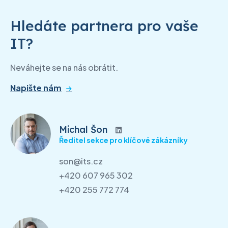
Hledáte partnera pro vaše
IT?
Neváhejte se na nás obrátit.
Napište nám
Michal Šon
Ředitel sekce pro klíčové zákázníky
son@its.cz
+420 607 965 302
+420 255 772 774