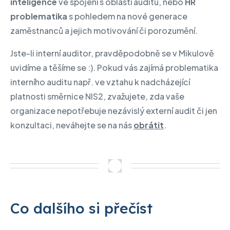
inteligence
ve spojení s oblastí auditu, nebo
HR
problematika
s pohledem na nové generace
zaměstnanců a jejich motivování či porozumění.
Jste-li interní auditor, pravděpodobně se v Mikulově
uvidíme a těšíme se :). Pokud vás zajímá problematika
interního auditu např. ve vztahu k nadcházející
platnosti směrnice NIS2, zvažujete, zda vaše
organizace nepotřebuje nezávislý externí audit či jen
konzultaci, neváhejte se na nás
obrátit
.
Co dalšího si přečíst