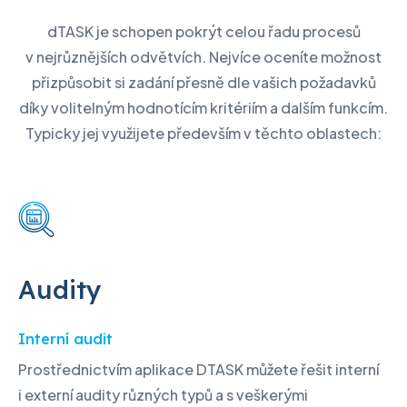
dTASK je schopen pokrýt celou řadu procesů
v nejrůznějších odvětvích. Nejvíce oceníte možnost
přizpůsobit si zadání přesně dle vašich požadavků
díky volitelným hodnotícím kritériím a dalším funkcím.
Typicky jej využijete především v těchto oblastech:
Audity
Interní audit
Prostřednictvím aplikace DTASK můžete řešit interní
i externí audity různých typů a s veškerými