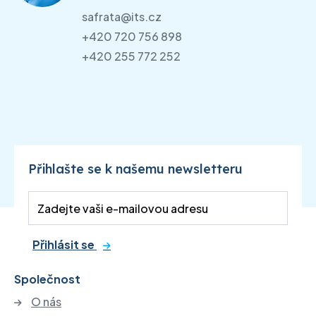
safrata@its.cz
+420 720 756 898
+420 255 772 252
Přihlašte se k našemu newsletteru
Přihlásit se
Společnost
O nás