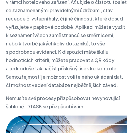
v rámci hotelového zařízení. Ať už jde o čistotu toalet
se zaznamenanými pravidelnými údržbami, stav
recepce či vstupní haly, či jiné činnosti, které dosud
vyřizujete v papírové podobě. Aplikaci můžete využít
k seznámení všech zaměstnanců se směrnicemi,
nebo k tvorbě jakýchkoliv dotazníků, to vše
s podrobnou evidencí. K dispozici máte škálu
hodnotících kritérií, můžete pracovat s QR kódy
a jednoduše tak načíst příslušný úsek ke kontrole.
Samozřejmostí je možnost volitelného ukládání dat,
či možnost vedení databáze nejběžnějších závad.
Nemusíte své procesy přizpůsobovat nevyhovující
šabloně, DTASK se přizpůsobí vám.