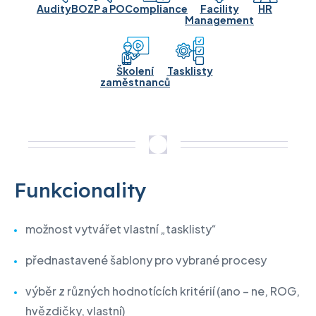
Audity
BOZP a PO
Compliance
Facility
HR
Management
Školení
Tasklisty
zaměstnanců
Funkcionality
možnost vytvářet vlastní „tasklisty“
přednastavené šablony pro vybrané procesy
výběr z různých hodnotících kritérií (ano – ne, ROG,
hvězdičky, vlastní)