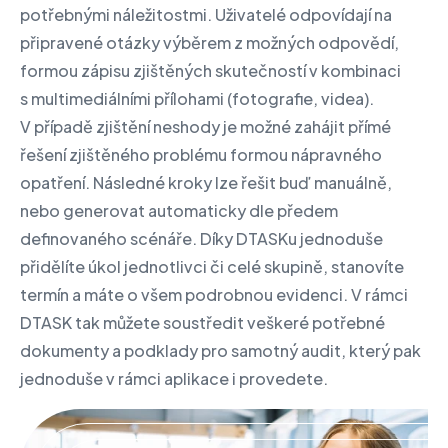
potřebnými náležitostmi. Uživatelé odpovídají na
připravené otázky výběrem z možných odpovědí,
formou zápisu zjištěných skutečností v kombinaci
s multimediálními přílohami (fotografie, videa).
V případě zjištění neshody je možné zahájit přímé
řešení zjištěného problému formou nápravného
opatření. Následné kroky lze řešit buď manuálně,
nebo generovat automaticky dle předem
definovaného scénáře. Díky DTASKu jednoduše
přidělíte úkol jednotlivci či celé skupině, stanovíte
termín a máte o všem podrobnou evidenci. V rámci
DTASK tak můžete soustředit veškeré potřebné
dokumenty a podklady pro samotný audit, který pak
jednoduše v rámci aplikace i provedete.