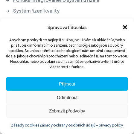
Systém řízení kvality
Obchodní podmínky
Spravovat Souhlas
Servisní podmínky
Abychom poskytli co nejlepší služby, používáme k ukládání a/nebo
Ochrana osobních údajů
přístupu k informacím o zařízení, technologie jako jsou soubory
cookies. Souhlas s těmito technologiemi nám umožní zpracovávat
Zpětný odběr elektrozařízení a baterií
údaje, jako je chování při procházení nebo jedinečná ID na tomto webu.
Nesouhlas nebo odvolání souhlasu může nepříznivě ovlivnit určité
vlastnosti a funkce.
Sledujte nás
Přijmout
Odmítnout
Zobrazit předvolby
ITS akciová společnost
Zásady cookies
Zásady ochrany osobních údajů – privacy policy
Vinohradská 184