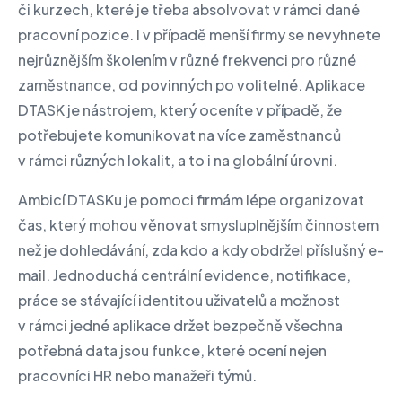
či kurzech, které je třeba absolvovat v rámci dané
pracovní pozice. I v případě menší firmy se nevyhnete
nejrůznějším školením v různé frekvenci pro různé
zaměstnance, od povinných po volitelné. Aplikace
DTASK je nástrojem, který oceníte v případě, že
potřebujete komunikovat na více zaměstnanců
v rámci různých lokalit, a to i na globální úrovni.
Ambicí DTASKu je pomoci firmám lépe organizovat
čas, který mohou věnovat smysluplnějším činnostem
než je dohledávání, zda kdo a kdy obdržel příslušný e-
mail. Jednoduchá centrální evidence, notifikace,
práce se stávající identitou uživatelů a možnost
v rámci jedné aplikace držet bezpečně všechna
potřebná data jsou funkce, které ocení nejen
pracovníci HR nebo manažeři týmů.