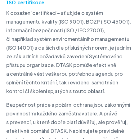
ISO certifikace
K dosažení certifikací – ať už jde o systém
managementu kvality (ISO 9001), BOZP (ISO 45001),
informační bezpečnosti (ISO / IEC 27001),
či například systém enviromentálního managementu
(ISO 14001) a dalších dle příslušných norem, je jedním
ze základních požadavků zavedení Systémového
přístupu organizace. DTASK pomůže efektivně
a centrálně vést veškerou potřebnou agendu pro
splnění těchto kritérií, tak i evidenci samotných
kontrol či školení spjatých s touto oblastí.
Bezpečnost práce a požární ochrana jsou zákonnými
povinnostmi každého zaměstnavatele. A právě
s prevencí, u které dobře platí důvěřuj, ale prověřuj,
efektivně pomáhá DTASK. Naplánujete pravidelné