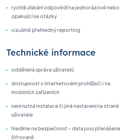
rychlé získání odpovědí na jednorázové nebo
opakující se otázky
vizuálně přehledný reporting
Technické informace
oddělená správa uživatelů
dostupnost v internetovém prohlížeči i na
mobilních zařízeních
není nutná instalace či jiná nastavení na straně
uživatele
hledíme na bezpečnost – data jsou přenášena
šifrovaně