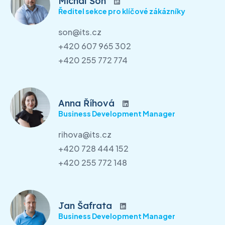
Michal Šon
Ředitel sekce pro klíčové zákázníky
son@its.cz
+420 607 965 302
+420 255 772 774
Anna Říhová
Business Development Manager
rihova@its.cz
+420 728 444 152
+420 255 772 148
Jan Šafrata
Business Development Manager