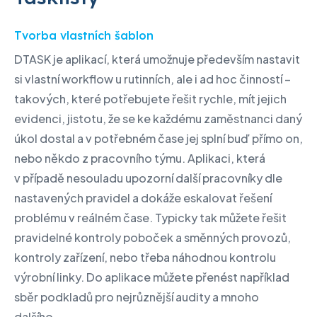
Tvorba vlastních šablon
DTASK je aplikací, která umožnuje především nastavit
si vlastní workflow u rutinních, ale i ad hoc činností –
takových, které potřebujete řešit rychle, mít jejich
evidenci, jistotu, že se ke každému zaměstnanci daný
úkol dostal a v potřebném čase jej splní buď přímo on,
nebo někdo z pracovního týmu. Aplikaci, která
v případě nesouladu upozorní další pracovníky dle
nastavených pravidel a dokáže eskalovat řešení
problému v reálném čase. Typicky tak můžete řešit
pravidelné kontroly poboček a směnných provozů,
kontroly zařízení, nebo třeba náhodnou kontrolu
výrobní linky. Do aplikace můžete přenést například
sběr podkladů pro nejrůznější audity a mnoho
dalšího.