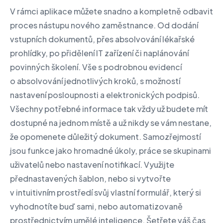
V rámci aplikace můžete snadno a kompletně odbavit
proces nástupu nového zaměstnance. Od dodání
vstupních dokumentů, přes absolvování lékařské
prohlídky, po přidělení IT zařízení či naplánování
povinných školení. Vše s podrobnou evidencí
o absolvování jednotlivých kroků, s možností
nastavení posloupnosti a elektronických podpisů.
Všechny potřebné informace tak vždy už budete mít
dostupné na jednom místě a už nikdy se vám nestane,
že opomenete důležitý dokument. Samozřejmostí
jsou funkce jako hromadné úkoly, práce se skupinami
uživatelů nebo nastavení notifikací. Využijte
přednastavených šablon, nebo si vytvořte
v intuitivním prostředí svůj vlastní formulář, který si
vyhodnotíte buď sami, nebo automatizovaně
prostřednictvím umělé inteligence. Šetřete váš čas