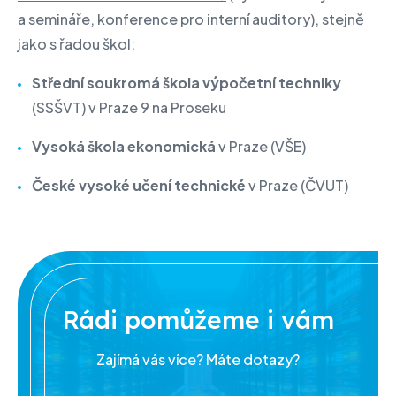
a semináře, konference pro interní auditory), stejně
jako s řadou škol:
Střední soukromá škola výpočetní techniky
(SSŠVT) v Praze 9 na Proseku
Vysoká škola ekonomická
v Praze (VŠE)
České vysoké učení technické
v Praze (ČVUT)
Rádi pomůžeme i vám
Zajímá vás více? Máte dotazy?