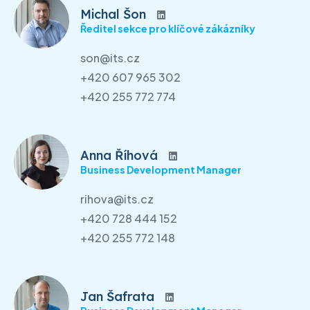
Michal Šon
Ředitel sekce pro klíčové zákázníky
son@its.cz
+420 607 965 302
+420 255 772 774
Anna Říhová
Business Development Manager
rihova@its.cz
+420 728 444 152
+420 255 772 148
Jan Šafrata