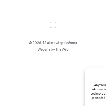
vize datových center
 datových center
© 2026 ITS akciová společnost
Website by
The Wild
Abychom 
informacím
technologi
jedinečná