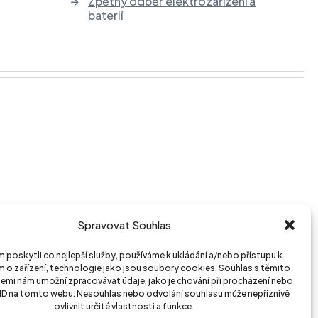
Service point – Brno
Zpětný odběr elektrozařízení a
baterií
Spravovat Souhlas
poskytli co nejlepší služby, používáme k ukládání a/nebo přístupu k
 o zařízení, technologie jako jsou soubory cookies. Souhlas s těmito
emi nám umožní zpracovávat údaje, jako je chování při procházení nebo
 ID na tomto webu. Nesouhlas nebo odvolání souhlasu může nepříznivě
ovlivnit určité vlastnosti a funkce.