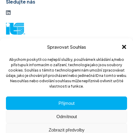
Sledujte nás
ITS akciová společnost
Spravovat Souhlas
Vinohradská 184
130 52 Praha3
Abychom poskytli co nejlepší služby, používáme k ukládání a/nebo
přístupu k informacím o zařízení, technologie jako jsou soubory
Czech Republic
cookies. Souhlas s těmito technologiemi nám umožní zpracovávat
údaje, jako je chování při procházení nebo jedinečná ID na tomto webu.
IČ: 14889811
Nesouhlas nebo odvolání souhlasu může nepříznivě ovlivnit určité
vlastnosti a funkce.
DIČ: CZ14889811
Přijmout
Odmítnout
Zobrazit předvolby
© 2026 ITS akciová společnost