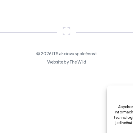
vize datových center
 datových center
© 2026 ITS akciová společnost
Website by
The Wild
Abychom 
informacím
technologi
jedinečná