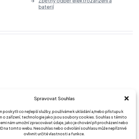
Service point – Brno
Zpětný odběr elektrozařízení a
baterií
Spravovat Souhlas
poskytli co nejlepší služby, používáme k ukládání a/nebo přístupu k
 o zařízení, technologie jako jsou soubory cookies. Souhlas s těmito
emi nám umožní zpracovávat údaje, jako je chování při procházení nebo
 ID na tomto webu. Nesouhlas nebo odvolání souhlasu může nepříznivě
ovlivnit určité vlastnosti a funkce.