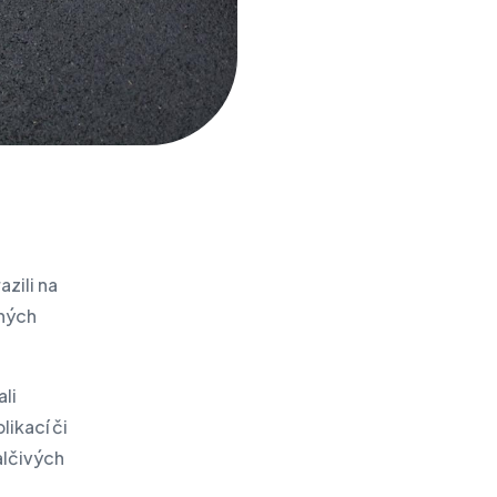
zili na
šných
li
ikací či
alčivých