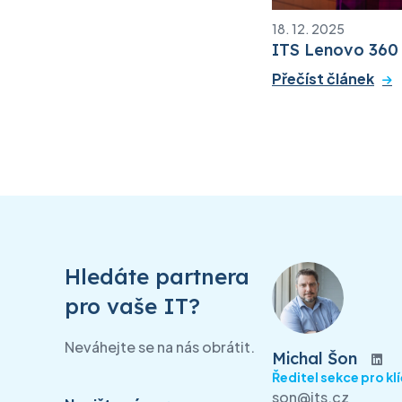
18. 12. 2025
ITS Lenovo 360 
Přečíst článek
Hledáte partnera
pro vaše IT?
Neváhejte se na nás obrátit.
Michal Šon
Ředitel sekce pro kl
son@its.cz