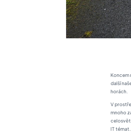
Koncem m
další naš
horách.
V prostře
mnoho zaj
celosvěto
IT témat.