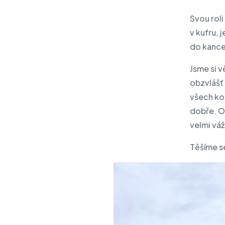
Svou roli
v kufru, 
do kancel
Jsme si v
obzvlášť 
všech ko
dobře. Os
velmi váž
Těšíme se