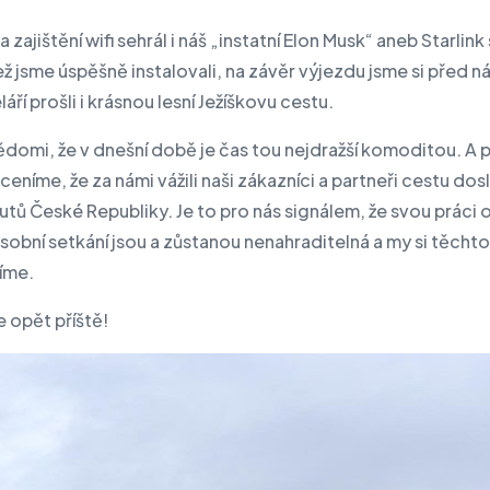
 a zajištění wifi sehrál i náš „instatní Elon Musk“ aneb Starlin
jež jsme úspěšně instalovali, na závěr výjezdu jsme si před 
áří prošli i krásnou lesní Ježíškovu cestu.
ědomi, že v dnešní době je čas tou nejdražší komoditou. A p
ceníme, že za námi vážili naši zákazníci a partneři cestu dos
utů České Republiky. Je to pro nás signálem, že svou práci
obní setkání jsou a zůstanou nenahraditelná a my si těcht
íme.
 opět příště!