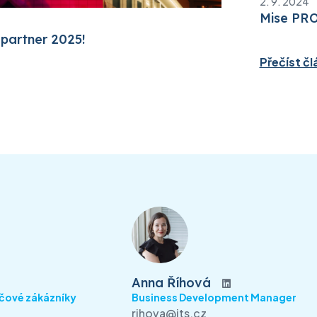
2. 9. 2024
Mise PRO
partner 2025!
Přečíst čl
Anna Říhová
íčové zákázníky
Business Development Manager
rihova@its.cz