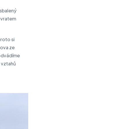
k sbalený
návratem
roto si
lova ze
 odvádíme
o vztahů