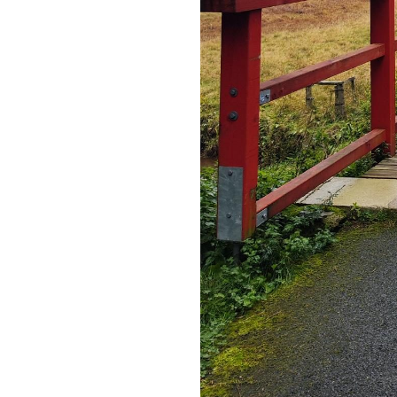
Produkty IBM
Audit IT a kybernetické
bezpečnosti
Aktuality
Eventy
Napište nám