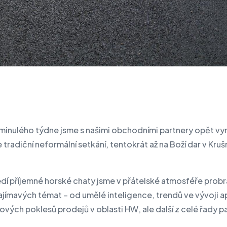
inulého týdne jsme s našimi obchodními partnery opět vyra
e tradiční neformální setkání, tentokrát až na Boží dar v Kru
dí příjemné horské chaty jsme v přátelské atmosféře probra
ímavých témat – od umělé inteligence, trendů ve vývoji apl
vých poklesů prodejů v oblasti HW, ale další z celé řady p