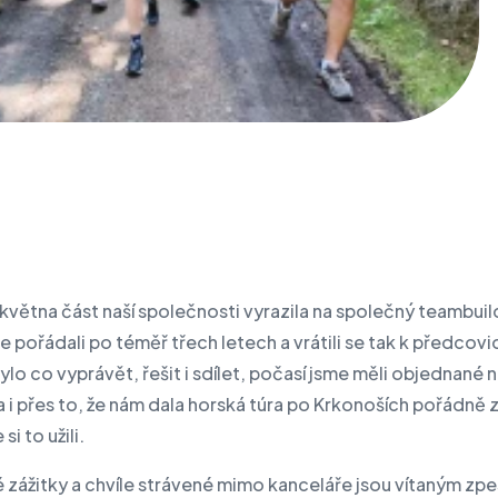
května část naší společnosti vyrazila na společný teambuil
e pořádali po téměř třech letech a vrátili se tak k předcov
Bylo co vyprávět, řešit i sdílet, počasí jsme měli objednané 
 i přes to, že nám dala horská túra po Krkonoších pořádně 
i to užili.
 zážitky a chvíle strávené mimo kanceláře jsou vítaným zp