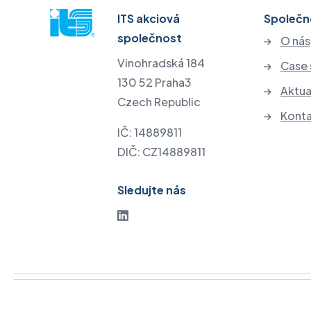
ITS akciová
Společn
společnost
O nás
Vinohradská 184
Case 
130 52 Praha3
Aktua
Czech Republic
Kont
IČ: 14889811
DIČ: CZ14889811
Sledujte nás