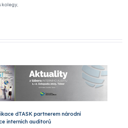
s kolegy,
likace dTASK partnerem národní
e interních auditorů