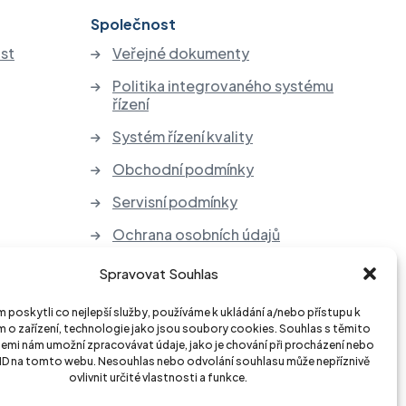
Společnost
st
Veřejné dokumenty
Politika integrovaného systému
řízení
Systém řízení kvality
Obchodní podmínky
Servisní podmínky
Ochrana osobních údajů
Zpětný odběr elektrozařízení a
Spravovat Souhlas
baterií
poskytli co nejlepší služby, používáme k ukládání a/nebo přístupu k
 o zařízení, technologie jako jsou soubory cookies. Souhlas s těmito
emi nám umožní zpracovávat údaje, jako je chování při procházení nebo
 ID na tomto webu. Nesouhlas nebo odvolání souhlasu může nepříznivě
ovlivnit určité vlastnosti a funkce.