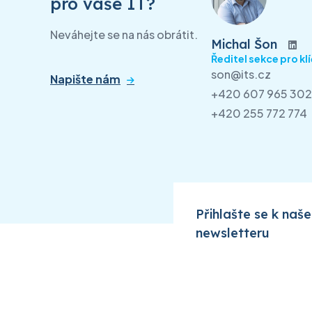
pro vaše IT?
Neváhejte se na nás obrátit.
Michal Šon
Ředitel sekce pro kl
son@its.cz
Napište nám
+420 607 965 302
+420 255 772 774
Přihlašte se k naš
newsletteru