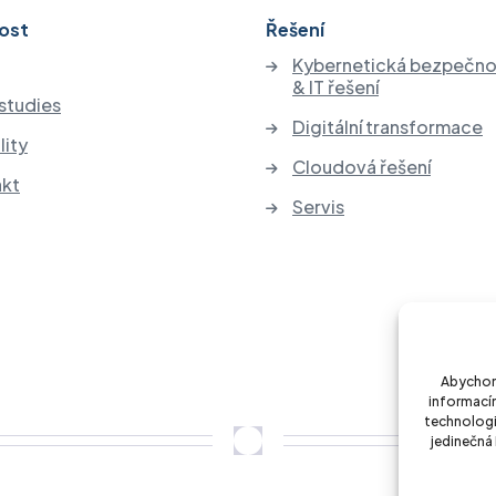
ost
Řešení
Kybernetická bezpečno
& IT řešení
studies
Digitální transformace
lity
Cloudová řešení
akt
Servis
Abychom 
informacím
technologi
jedinečná