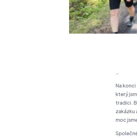
Produkty IBM
Audit IT a kybernetické
bezpečnosti
Aktuality
Eventy
Napište nám
…
Na konci 
který jsm
tradici. 
zakázku a
moc jsme s
Společné