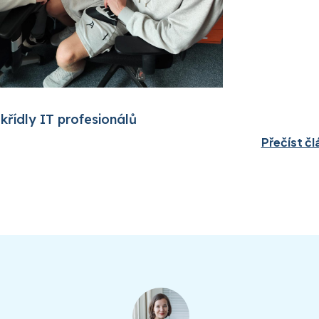
křídly IT profesionálů
Přečíst čl