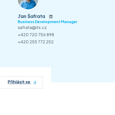
Jan Šafrata
Business Development Manager
safrata@its.cz
+420 720 756 898
+420 255 772 252
Přihlásit se