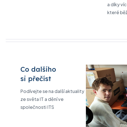
a díky ví
které bě
Co dalšího
si přečíst
Podívejte se na další aktuality
ze světa IT a dění ve
společnosti ITS