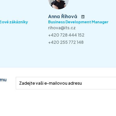
Anna Říhová
íčové zákázníky
Business Development Manager
rihova@its.cz
+420 728 444 152
+420 255 772 148
emu