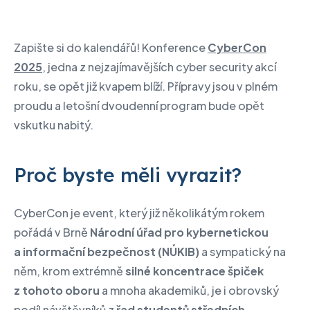
Zapište si do kalendářů! Konference
CyberCon
2025
, jedna z nejzajímavějších cyber security akcí
roku, se opět již kvapem blíží. Přípravy jsou v plném
proudu a letošní dvoudenní program bude opět
vskutku nabitý.
Proč byste měli vyrazit?
CyberCon je event, který již několikátým rokem
pořádá v Brně
Národní úřad pro kybernetickou
a informační bezpečnost (NÚKIB)
a sympatický na
něm, krom extrémně
silné koncentrace špiček
z tohoto oboru
a mnoha akademiků, je i obrovský
podíl návštěvníků z
řad studentů středních