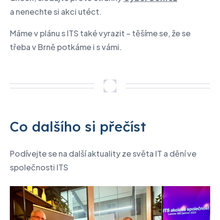
a nenechte si akci utéct.
Máme v plánu s ITS také vyrazit – těšíme se, že se
třeba v Brně potkáme i s vámi.
Co dalšího si přečíst
Podívejte se na další aktuality ze světa IT a dění ve
společnosti ITS