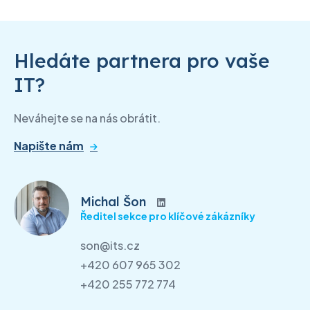
Hledáte partnera pro vaše
IT?
Neváhejte se na nás obrátit.
Napište nám
Michal Šon
Ředitel sekce pro klíčové zákázníky
son@its.cz
+420 607 965 302
+420 255 772 774