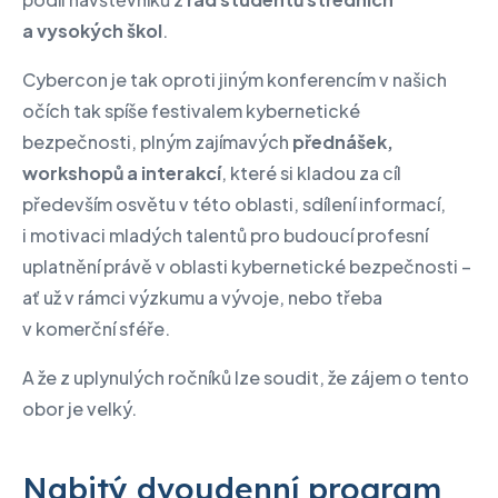
a vysokých škol
.
Cybercon je tak oproti jiným konferencím v našich
očích tak spíše festivalem kybernetické
bezpečnosti, plným zajímavých
přednášek,
workshopů a interakcí
, které si kladou za cíl
především osvětu v této oblasti, sdílení informací,
i motivaci mladých talentů pro budoucí profesní
uplatnění právě v oblasti kybernetické bezpečnosti –
ať už v rámci výzkumu a vývoje, nebo třeba
v komerční sféře.
A že z uplynulých ročníků lze soudit, že zájem o tento
obor je velký.
Nabitý dvoudenní program