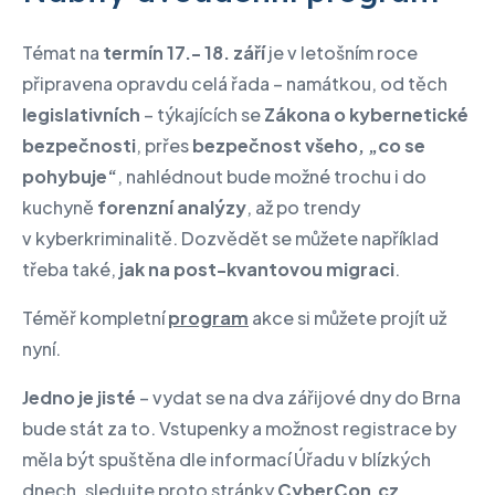
Témat na
termín 17.- 18. září
je v letošním roce
připravena opravdu celá řada – namátkou, od těch
legislativních
– týkajících se
Zákona o kybernetické
bezpečnosti
, prřes
bezpečnost všeho, „co se
pohybuje“
, nahlédnout bude možné trochu i do
kuchyně
forenzní analýzy
, až po trendy
v kyberkriminalitě. Dozvědět se můžete například
třeba také,
jak na post-kvantovou migraci
.
Téměř kompletní
program
akce si můžete projít už
nyní.
Jedno je jisté
– vydat se na dva zářijové dny do Brna
bude stát za to. Vstupenky a možnost registrace by
měla být spuštěna dle informací Úřadu v blízkých
dnech, sledujte proto stránky
CyberCon.cz