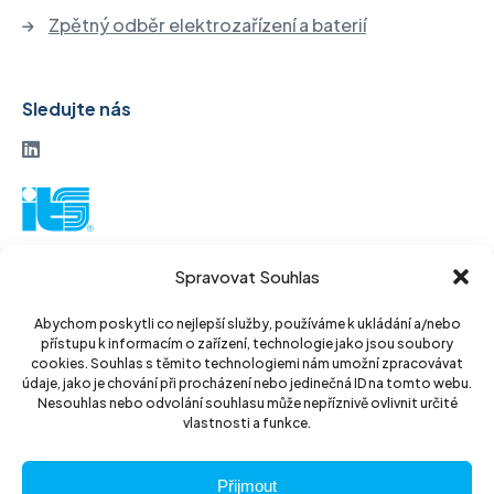
Zpětný odběr elektrozařízení a baterií
Sledujte nás
ITS akciová společnost
Spravovat Souhlas
Vinohradská 184
130 52 Praha3
Abychom poskytli co nejlepší služby, používáme k ukládání a/nebo
přístupu k informacím o zařízení, technologie jako jsou soubory
Czech Republic
cookies. Souhlas s těmito technologiemi nám umožní zpracovávat
údaje, jako je chování při procházení nebo jedinečná ID na tomto webu.
IČ: 14889811
Nesouhlas nebo odvolání souhlasu může nepříznivě ovlivnit určité
vlastnosti a funkce.
DIČ: CZ14889811
Přijmout