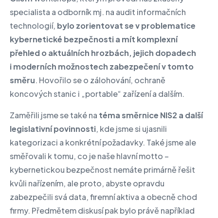
specialista a odborník mj. na audit informačních
technologií,
bylo zorientovat se v problematice
kybernetické bezpečnosti a mít komplexní
přehled o aktuálních hrozbách, jejich dopadech
i moderních možnostech zabezpečení v tomto
směru
. Hovořilo se o zálohování, ochraně
koncových stanic i „portable“ zařízení a dalším.
Zaměřili jsme se také na
téma směrnice NIS2 a další
legislativní povinnosti
, kde jsme si ujasnili
kategorizaci a konkrétní požadavky. Také jsme ale
směřovali k tomu, co je naše hlavní motto –
kybernetickou bezpečnost nemáte primárně řešit
kvůli nařízením, ale proto, abyste opravdu
zabezpečili svá data, firemní aktiva a obecně chod
firmy. Předmětem diskusí pak bylo právě například