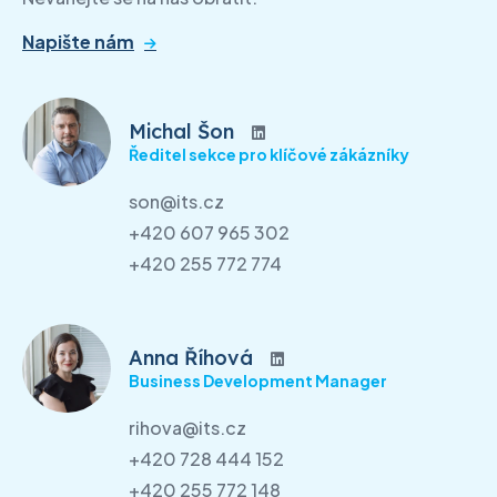
Napište nám
Michal Šon
Ředitel sekce pro klíčové zákázníky
son@its.cz
+420 607 965 302
+420 255 772 774
Anna Říhová
Business Development Manager
rihova@its.cz
+420 728 444 152
+420 255 772 148