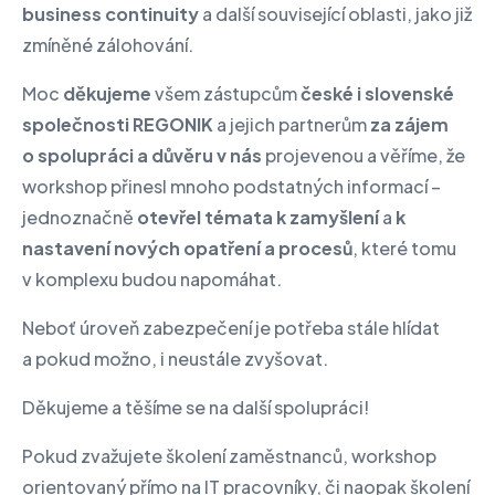
business continuity
a další související oblasti, jako již
zmíněné zálohování.
Moc
děkujeme
všem zástupcům
české i slovenské
společnosti REGONIK
a jejich partnerům
za zájem
o spolupráci a důvěru v nás
projevenou a věříme, že
workshop přinesl mnoho podstatných informací –
jednoznačně
otevřel témata k zamyšlení
a
k
nastavení nových opatření a procesů
, které tomu
v komplexu budou napomáhat.
Neboť úroveň zabezpečení je potřeba stále hlídat
a pokud možno, i neustále zvyšovat.
Děkujeme a těšíme se na další spolupráci!
Pokud zvažujete školení zaměstnanců, workshop
orientovaný přímo na IT pracovníky, či naopak školení