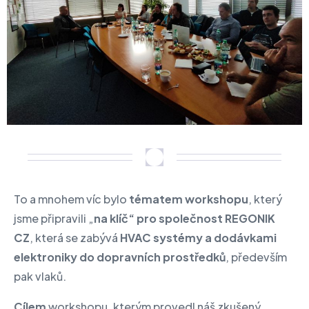
To a mnohem víc bylo
tématem workshopu
, který
jsme připravili „
na klíč“ pro společnost
REGONIK
CZ
, která se zabývá
HVAC systémy a dodávkami
elektroniky do dopravních prostředků
, především
pak vlaků.
Cílem
workshopu, kterým provedl náš zkušený