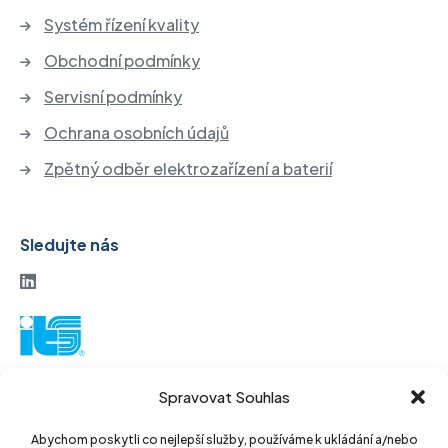
Systém řízení kvality
Obchodní podmínky
Servisní podmínky
Ochrana osobních údajů
Zpětný odběr elektrozařízení a baterií
Sledujte nás
ITS akciová společnost
Spravovat Souhlas
Vinohradská 184
130 52 Praha3
Abychom poskytli co nejlepší služby, používáme k ukládání a/nebo