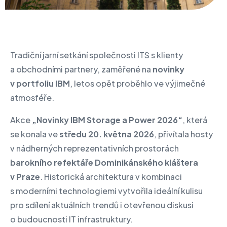
Tradiční jarní setkání společnosti ITS s klienty
a obchodními partnery, zaměřené na
novinky
v portfoliu IBM
, letos opět proběhlo ve výjimečné
atmosféře.
Akce
„Novinky IBM Storage a Power 2026“
, která
se konala ve
středu 20. května 2026
, přivítala hosty
v nádherných reprezentativních prostorách
barokního refektáře Dominikánského kláštera
v Praze
. Historická architektura v kombinaci
s moderními technologiemi vytvořila ideální kulisu
pro sdílení aktuálních trendů i otevřenou diskusi
o budoucnosti IT infrastruktury.