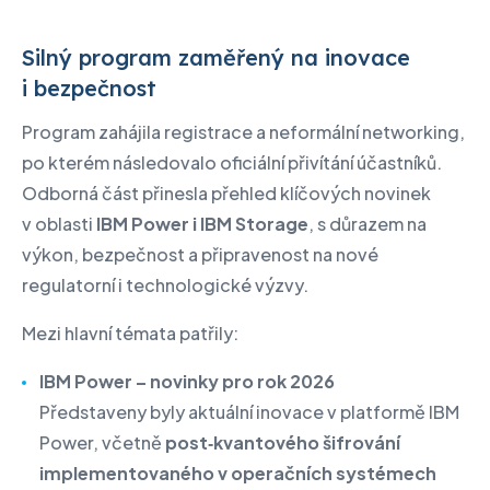
Silný program zaměřený na inovace
i bezpečnost
Program zahájila registrace a neformální networking,
po kterém následovalo oficiální přivítání účastníků.
Odborná část přinesla přehled klíčových novinek
v oblasti
IBM Power i IBM Storage
, s důrazem na
výkon, bezpečnost a připravenost na nové
regulatorní i technologické výzvy.
Mezi hlavní témata patřily:
IBM Power – novinky pro rok 2026
Představeny byly aktuální inovace v platformě IBM
Power, včetně
post‑kvantového šifrování
implementovaného v operačních systémech