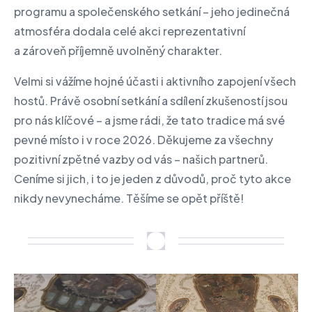
programu a společenského setkání – jeho jedinečná
atmosféra dodala celé akci reprezentativní
a zároveň příjemně uvolněný charakter.
Velmi si vážíme hojné účasti i aktivního zapojení všech
hostů. Právě osobní setkání a sdílení zkušeností jsou
pro nás klíčové – a jsme rádi, že tato tradice má své
pevné místo i v roce 2026. Děkujeme za všechny
pozitivní zpětné vazby od vás – našich partnerů.
Ceníme si jich, i to je jeden z důvodů, proč tyto akce
nikdy nevynecháme. Těšíme se opět příště!