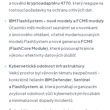
a nového
kryptoadaptéru 4770
, který reaguje na
rostoucí požadavky na ochranu citlivých dat.
IBM FlashSystem – nové modely a FCM5 moduly
Účastníci měli možnost seznámit se s novinkami
z únorového ohlášení, včetně modernizovaných
modelů FlashSystem a nové generace
FCM5
(FlashCore Module)
, které posouvají hranice
výkonu i efektivity datových úložišť.
Kybernetická odolnost infrastruktury
Velký prostor byl věnován tématu bezpečnosti –
konkrétně řešením
IBM Defender, Sentinel
a FlashSystem.ai
, která pomáhají organizacím
zvyšovat odolnost vůči kybernetickým hrozbám
a minimalizovat dopady incidentů.