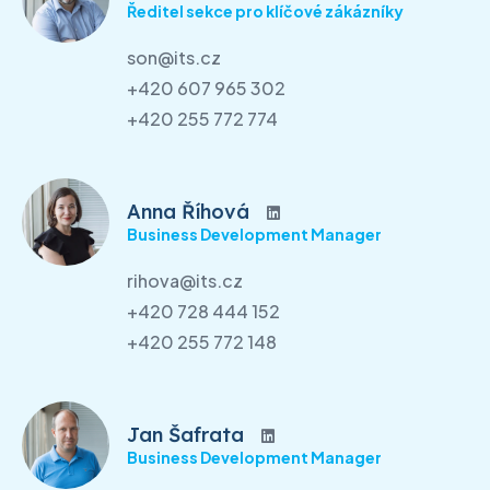
Ředitel sekce pro klíčové zákázníky
son@its.cz
+420 607 965 302
+420 255 772 774
Anna Říhová
Business Development Manager
rihova@its.cz
+420 728 444 152
+420 255 772 148
Jan Šafrata
Business Development Manager