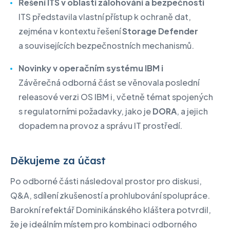
Řešení ITS v oblasti zálohování a bezpečnosti
ITS představila vlastní přístup k ochraně dat,
zejména v kontextu řešení
Storage Defender
a souvisejících bezpečnostních mechanismů.
Novinky v operačním systému IBM i
Závěrečná odborná část se věnovala poslední
releasové verzi OS IBM i, včetně témat spojených
s regulatorními požadavky, jako je
DORA
, a jejich
dopadem na provoz a správu IT prostředí.
Děkujeme za účast
Po odborné části následoval prostor pro diskusi,
Q&A, sdílení zkušeností a prohlubování spolupráce.
Barokní refektář Dominikánského kláštera potvrdil,
že je ideálním místem pro kombinaci odborného