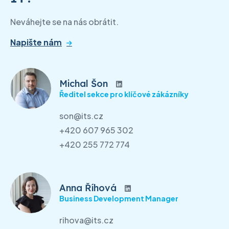
Neváhejte se na nás obrátit.
Napište nám
Michal Šon
Ředitel sekce pro klíčové zákázníky
son@its.cz
+420 607 965 302
+420 255 772 774
Anna Říhová
Business Development Manager
rihova@its.cz