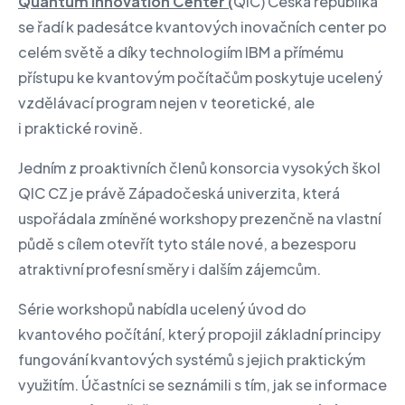
Quantum Innovation Center (
QIC) Česká republika
se řadí k padesátce kvantových inovačních center po
celém světě a díky technologiím IBM a přímému
přístupu ke kvantovým počítačům poskytuje ucelený
vzdělávací program nejen v teoretické, ale
i praktické rovině.
Jedním z proaktivních členů konsorcia vysokých škol
QIC CZ je právě Západočeská univerzita, která
uspořádala zmíněné workshopy prezenčně na vlastní
půdě s cílem otevřít tyto stále nové, a bezesporu
atraktivní profesní směry i dalším zájemcům.
Série workshopů nabídla ucelený úvod do
kvantového počítání, který propojil základní principy
fungování kvantových systémů s jejich praktickým
využitím. Účastníci se seznámili s tím, jak se informace