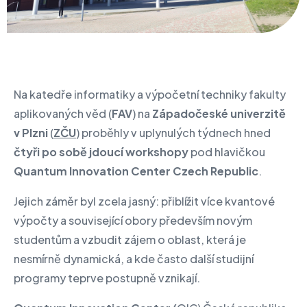
Na katedře informatiky a výpočetní techniky fakulty
aplikovaných věd (
FAV
) na
Západočeské univerzitě
v Plzni
(
ZČU
) proběhly v uplynulých týdnech hned
čtyři po sobě jdoucí workshopy
pod hlavičkou
Quantum Innovation Center Czech Republic
.
Jejich záměr byl zcela jasný: přiblížit více kvantové
výpočty a související obory především novým
studentům a vzbudit zájem o oblast, která je
nesmírně dynamická, a kde často další studijní
programy teprve postupně vznikají.