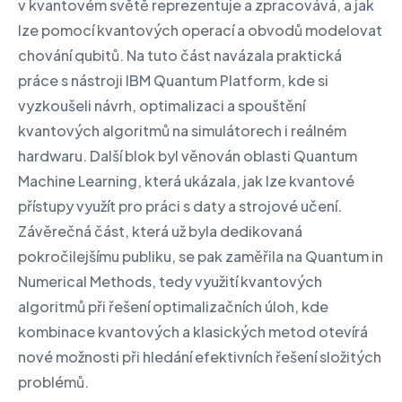
v kvantovém světě reprezentuje a zpracovává, a jak
lze pomocí kvantových operací a obvodů modelovat
chování qubitů. Na tuto část navázala praktická
práce s nástroji IBM Quantum Platform, kde si
vyzkoušeli návrh, optimalizaci a spouštění
kvantových algoritmů na simulátorech i reálném
hardwaru. Další blok byl věnován oblasti Quantum
Machine Learning, která ukázala, jak lze kvantové
přístupy využít pro práci s daty a strojové učení.
Závěrečná část, která už byla dedikovaná
pokročilejšímu publiku, se pak zaměřila na Quantum in
Numerical Methods, tedy využití kvantových
algoritmů při řešení optimalizačních úloh, kde
kombinace kvantových a klasických metod otevírá
nové možnosti při hledání efektivních řešení složitých
problémů.