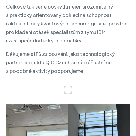
Celkově tak série poskytla nejen srozumitelný
a prakticky orientovaný pohled na schopnosti
i aktuální limity kvantových technologií, ale i prostor
pro kladení otázek specialistům z týmu IBM
i zástupcům katedry informatiky.
Děkujeme s ITS za pozvání, jako technologický
partner projektu QIC Czech se rádi účastníme
a podobné aktivity podporujeme.