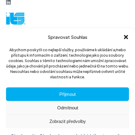
ITS akciová společnost
Spravovat Souhlas
Vinohradská 184
130 52 Praha3
Abychom poskytli co nejlepší služby, používáme k ukládání a/nebo
přístupu k informacím o zařízení, technologie jako jsou soubory
Czech Republic
cookies. Souhlas s těmito technologiemi nám umožní zpracovávat
údaje, jako je chování při procházení nebo jedinečná ID na tomto webu.
IČ: 14889811
Nesouhlas nebo odvolání souhlasu může nepříznivě ovlivnit určité
vlastnosti a funkce.
DIČ: CZ14889811
Přijmout
Odmítnout
Zobrazit předvolby
© 2026 ITS akciová společnost
Website by
The Wild