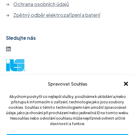
Ochrana osobních údajů
Zpětný odběr elektrozařízení a baterií
Sledujte nás
ITS akciová společnost
Spravovat Souhlas
Vinohradská 184
130 52 Praha3
Abychom poskytli co nejlepší služby, používáme k ukládání a/nebo
přístupu k informacím o zařízení, technologie jako jsou soubory
Czech Republic
cookies. Souhlas s těmito technologiemi nám umožní zpracovávat
údaje, jako je chování při procházení nebo jedinečná ID na tomto webu.
IČ: 14889811
Nesouhlas nebo odvolání souhlasu může nepříznivě ovlivnit určité
vlastnosti a funkce.
DIČ: CZ14889811