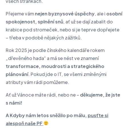
všech stránkách.
Přejeme vám
nejen byznysové úspěchy
, ale i
osobní
spokojenost, splnění snů
, ať už se dají zabalit do
krabice pod stromeček, nebo si je teprve dopřejete
– třeba v podobě nějakých zážitků.
Rok 2025 je podle čínského kalendáře rokem
„dřevěného hada“ a má se nést ve znamení
transformace, moudrosti a strategického
plánování
. Pokud jde o IT, se všemi zmíněnými
atributy vám rádi pomůžeme.
Ať už Vánoce máte rádi, nebo ne –
děkujeme, že jste
s námi!
A Kdyby nám letos sněžilo po málu,
pusťte si
alespoň naše PF