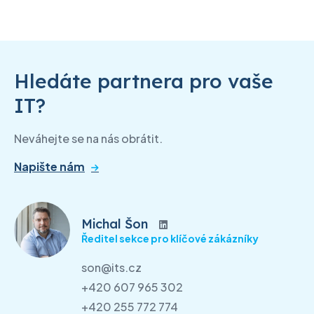
Hledáte partnera pro vaše
IT?
Neváhejte se na nás obrátit.
Napište nám
Michal Šon
Ředitel sekce pro klíčové zákázníky
son@its.cz
+420 607 965 302
+420 255 772 774