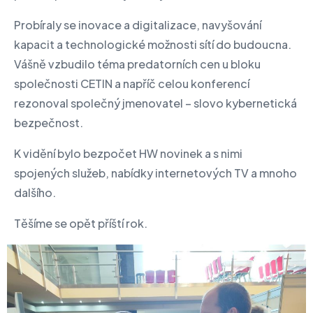
Probíraly se inovace a digitalizace, navyšování
kapacit a technologické možnosti sítí do budoucna.
Vášně vzbudilo téma predatorních cen u bloku
společnosti CETIN a napříč celou konferencí
rezonoval společný jmenovatel – slovo kybernetická
bezpečnost.
K vidění bylo bezpočet HW novinek a s nimi
spojených služeb, nabídky internetových TV a mnoho
dalšího.
Těšíme se opět příští rok.