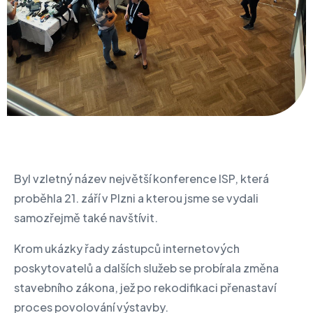
Byl vzletný název největší konference ISP, která
proběhla 21. září v Plzni a kterou jsme se vydali
samozřejmě také navštívit.
Krom ukázky řady zástupců internetových
poskytovatelů a dalších služeb se probírala změna
stavebního zákona, jež po rekodifikaci přenastaví
proces povolování výstavby.