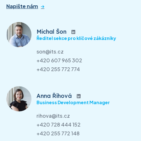
Napište nám
Michal Šon
Ředitel sekce pro klíčové zákázníky
son@its.cz
+420 607 965 302
+420 255 772 774
Anna Říhová
Business Development Manager
rihova@its.cz
+420 728 444 152
+420 255 772 148