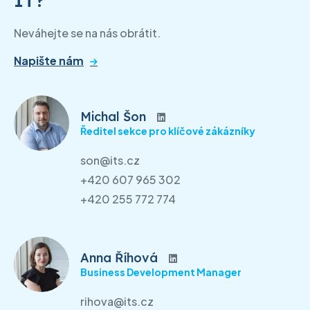
Neváhejte se na nás obrátit.
Napište nám
Michal Šon
Ředitel sekce pro klíčové zákázníky
son@its.cz
+420 607 965 302
+420 255 772 774
Anna Říhová
Business Development Manager
rihova@its.cz