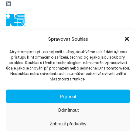
ITS akciová společnost
Spravovat Souhlas
Vinohradská 184
130 52 Praha3
Abychom poskytli co nejlepší služby, používáme k ukládání a/nebo
přístupu k informacím o zařízení, technologie jako jsou soubory
Czech Republic
cookies. Souhlas s těmito technologiemi nám umožní zpracovávat
údaje, jako je chování při procházení nebo jedinečná ID na tomto webu.
IČ: 14889811
Nesouhlas nebo odvolání souhlasu může nepříznivě ovlivnit určité
vlastnosti a funkce.
DIČ: CZ14889811
Přijmout
Odmítnout
Zobrazit předvolby
© 2026 ITS akciová společnost
Website by
The Wild