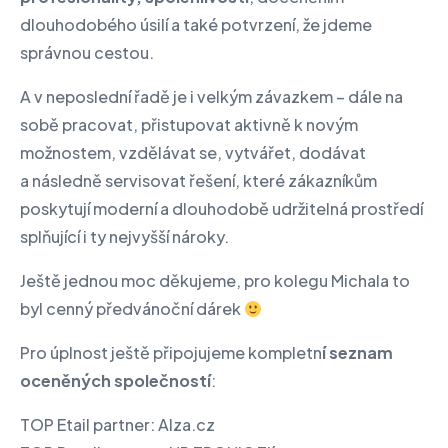
dlouhodobého úsilí a také potvrzení, že jdeme
správnou cestou.
A v neposlední řadě je i velkým závazkem
– dále na
sobě pracovat, přistupovat aktivně k novým
možnostem, vzdělávat se, vytvářet, dodávat
a následně servisovat řešení, které zákazníkům
poskytují moderní a dlouhodobě udržitelná prostředí
splňující i ty nejvyšší nároky.
Ještě jednou moc děkujeme, pro kolegu Michala to
byl cenný předvánoční dárek
Pro úplnost ještě připojujeme
kompletn
í seznam
oceněných společností
:
TOP Etail partner: Alza.cz