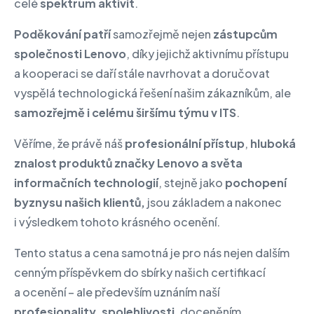
celé
spektrum aktivit
.
Poděkování patří
samozřejmě nejen
zástupcům
společnosti Lenovo
, díky jejichž aktivnímu přístupu
a kooperaci se daří stále navrhovat a doručovat
vyspělá technologická řešení našim zákazníkům, ale
samozřejmě i celému širšímu týmu v ITS
.
Věříme, že právě náš
profesionální přístup
,
hluboká
znalost produktů značky Lenovo a světa
informačních technologií
, stejně jako
pochopení
byznysu našich klientů,
jsou základem a nakonec
i výsledkem tohoto krásného ocenění.
Tento status a cena samotná je pro nás nejen dalším
cenným příspěvkem do sbírky našich certifikací
a ocenění – ale především uznáním naší
profesionality, spolehlivosti
, doceněním